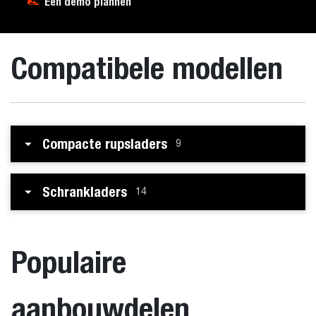
Een demo plannen
Compatibele modellen
Compacte rupsladers
9
Schrankladers
14
Populaire
aanbouwdelen