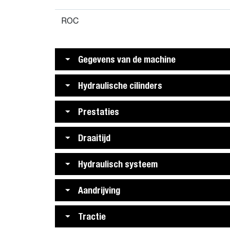
ROC
Gegevens van de machine
Hydraulische cilinders
Prestaties
Draaitijd
Hydraulisch systeem
Aandrijving
Tractie