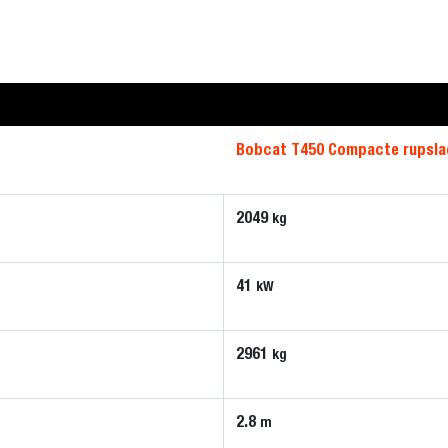
Bobcat T450 Compacte rupsla
2049
kg
41
kW
2961
kg
2.8
m