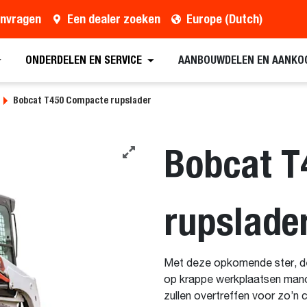
anvragen
Een dealer zoeken
Europe (Dutch)
nvragen
Een dealer zoeken
Brochures aanvragen
ONDERDELEN EN SERVICE
AANBOUWDELEN EN AANKO
Bobcat T450 Compacte rupslader
Bobcat T
rupslade
Met deze opkomende ster, d
op krappe werkplaatsen mano
zullen overtreffen voor zo’n