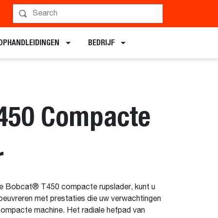
Plan een demo
OPHANDLEIDINGEN
BEDRIJF
450 Compacte
r
e Bobcat® T450 compacte rupslader, kunt u
euvreren met prestaties die uw verwachtingen
 compacte machine. Het radiale hefpad van