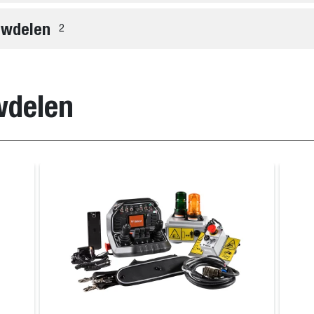
uwdelen
2
wdelen
Laserapparatuur
Maaier