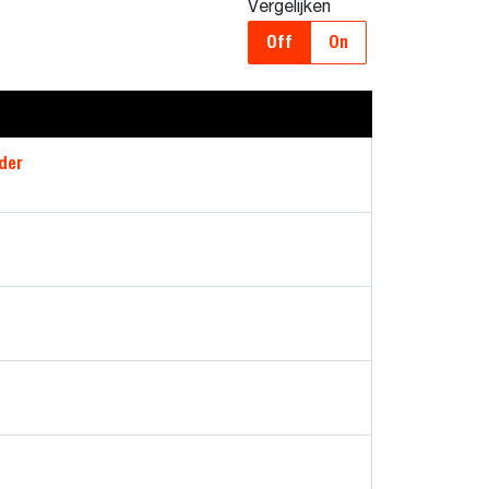
Vergelijken
Off
On
der