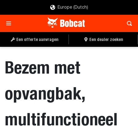
Europe (Dutch)
EEN OFFERTE
EEN DEALER ZOEKEN
AANVRAGEN
Een offerte aanvragen
Een dealer zoeken
Bezem met
opvangbak,
multifunctioneel