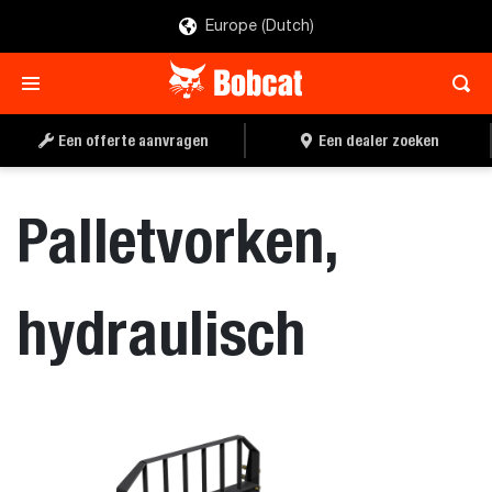
Europe (Dutch)
OFFERTE AANVRAGEN
EEN DEALER ZOEKEN
Een offerte aanvragen
Een dealer zoeken
Palletvorken,
hydraulisch