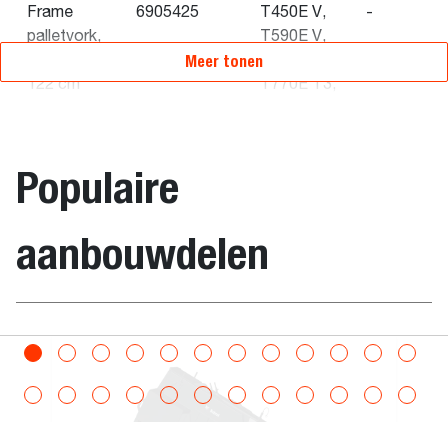
Frame
6905425
T450E V,
-
palletvork,
T590E V,
Meer tonen
hydraulisch
T66, T76,
122 cm
T770E T3,
T770B T3,
T870E IV,
T870B T3,
Populaire
S450B T2,
S450 V,
S510E V,
aanbouwdelen
S510B,
S530B,
S530E V,
S550B iT4,
iteitsgrijper op bak
Palletvorken
S550E V,
S570B iT4,
S590B iT4,
S590E V,
S66,