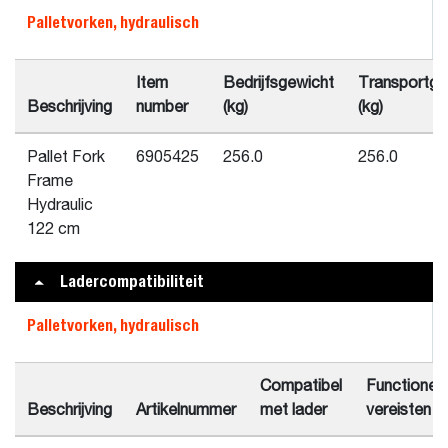
Palletvorken, hydraulisch
Item
Bedrijfsgewicht
Transportge
Beschrijving
number
(kg)
(kg)
Pallet Fork
6905425
256.0
256.0
Frame
Hydraulic
122 cm
Ladercompatibiliteit
Palletvorken, hydraulisch
Compatibel
Functionel
Beschrijving
Artikelnummer
met lader
vereisten