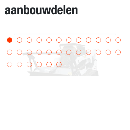
aanbouwdelen
S590B iT4,
S590E V,
S66,
S630E iT4,
S650B iT4,
Horizontale
S76,
S770E IV,
S770E T3,
S770B T3,
S850E T3,
S850B T3,
S850E IV,
T770E IV,
S86, T86,
S450B IT4,
Boomfrees
S650E V,
S630E V
Met de Bobcat®-boomfrees verwerkt u in
enkele minuten bomen en struikgewas tot