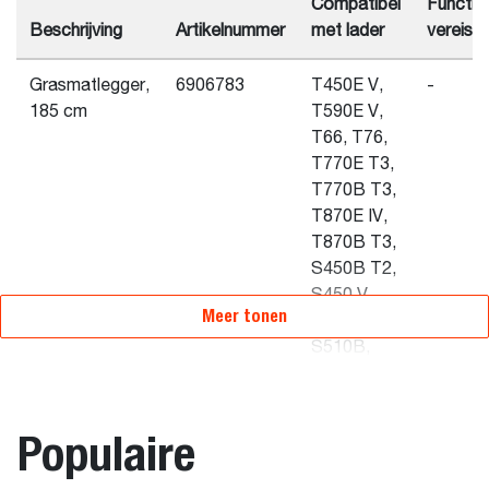
Compatibel
Functio
Beschrijving
Artikelnummer
met lader
vereist
Grasmatlegger,
6906783
T450E V,
-
185 cm
T590E V,
T66, T76,
T770E T3,
T770B T3,
T870E IV,
T870B T3,
S450B T2,
S450 V,
Meer tonen
S510E V,
S510B,
S530B,
S530E V,
S550B iT4,
Populaire
S550E V,
S570B iT4,