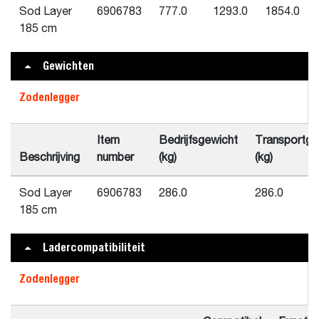
Sod Layer
6906783
777.0
1293.0
1854.0
185 cm
Gewichten
Zodenlegger
Item
Bedrijfsgewicht
Transportge
Beschrijving
number
(kg)
(kg)
Sod Layer
6906783
286.0
286.0
185 cm
Ladercompatibiliteit
Zodenlegger