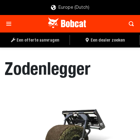
Europe (Dutch)
EEN OFFERTE
EEN DEALER ZOEKEN
AANVRAGEN
Een offerte aanvragen
Een dealer zoeken
Zodenlegger