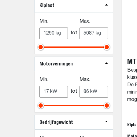
Kiplast
Min.
Max.
tot
MT
Motorvermogen
Besp
klus
Min.
Max.
De 
tot
mini
moge
Bedrijfsgewicht
Kipla
Moto