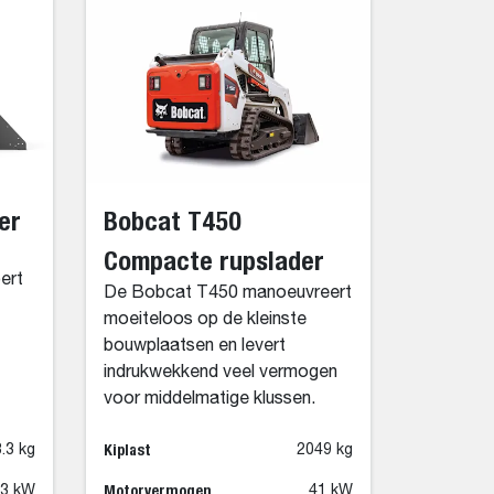
er
Bobcat T450
Compacte rupslader
oert
De Bobcat T450 manoeuvreert
moeiteloos op de kleinste
bouwplaatsen en levert
indrukwekkend veel vermogen
voor middelmatige klussen.
Kiplast
.3 kg
2049 kg
Motorvermogen
.3 kW
41 kW