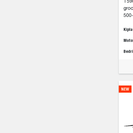
T590
groo
500-
Kipla
Moto
Bedr
NEW