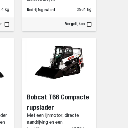
Bedrijfsgewicht
.4 kg
2961 kg
en
Vergelijken
Bobcat T66 Compacte
rupslader
der
Met een lijnmotor, directe
gen
aandrijving en een