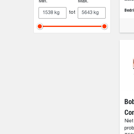
Min.
Max.
Bedr
tot
Bo
Co
Niet
prob