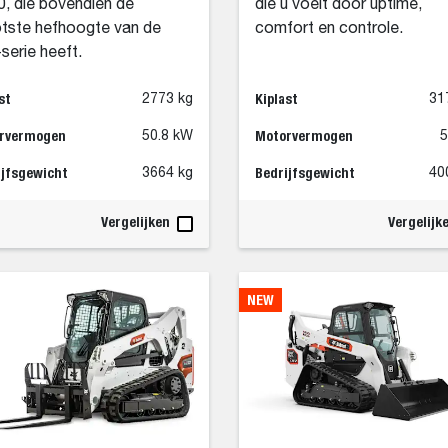
, die bovendien de
die u voelt door uptime,
tste hefhoogte van de
comfort en controle.
serie heeft.
st
Kiplast
2773 kg
31
rvermogen
Motorvermogen
50.8 kW
ijfsgewicht
Bedrijfsgewicht
3664 kg
40
Vergelijken
Vergelijk
NEW