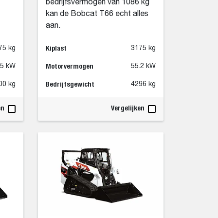
bedrijfsvermogen van 1086 kg
kan de Bobcat T66 echt alles
aan.
Kiplast
75 kg
3175 kg
Motorvermogen
55 kW
55.2 kW
Bedrijfsgewicht
00 kg
4296 kg
en
Vergelijken