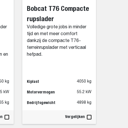
Bobcat T76 Compacte
rupslader
der
Volledige grote jobs in minder
tijd en met meer comfort
dankzij de compacte T76-
terreinrupslader met verticaal
n en
hefpad.
Kiplast
50 kg
4050 kg
Motorvermogen
55 kW
55.2 kW
Bedrijfsgewicht
65 kg
4898 kg
en
Vergelijken