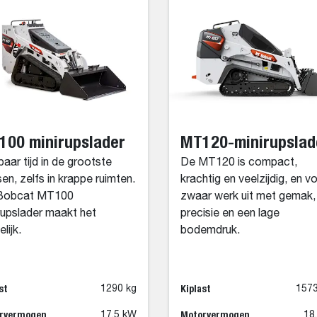
100 minirupslader
MT120-minirupslad
aar tijd in de grootste
De MT120 is compact,
sen, zelfs in krappe ruimten.
krachtig en veelzijdig, en v
Bobcat MT100
zwaar werk uit met gemak,
rupslader maakt het
precisie en een lage
lijk.
bodemdruk.
st
Kiplast
1290 kg
1573
rvermogen
Motorvermogen
17.5 kW
18