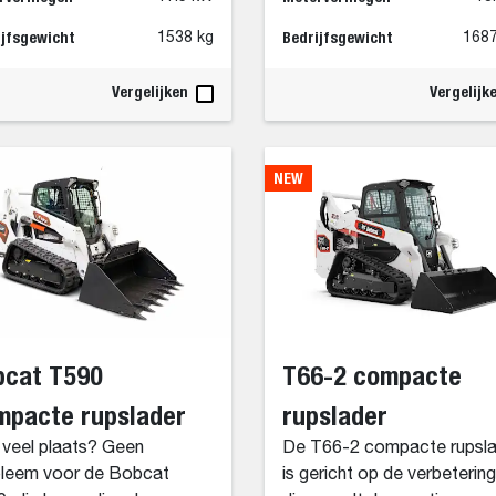
ijfsgewicht
Bedrijfsgewicht
1538 kg
1687
Vergelijken
Vergelijk
NEW
bcat T590
T66-2 compacte
mpacte rupslader
rupslader
 veel plaats? Geen
De T66-2 compacte rupsla
leem voor de Bobcat
is gericht op de verbeterin