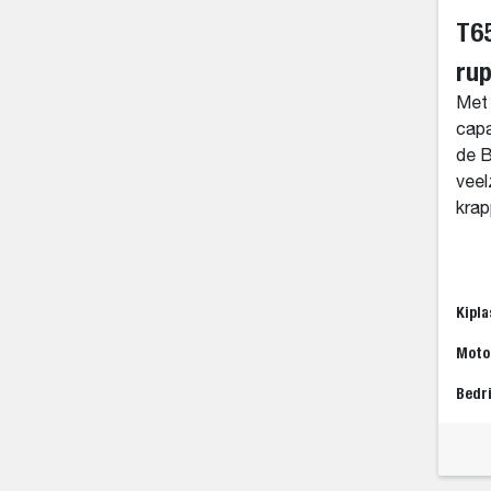
T6
rup
Met 
capa
de 
veel
krap
Kipla
Moto
Bedr