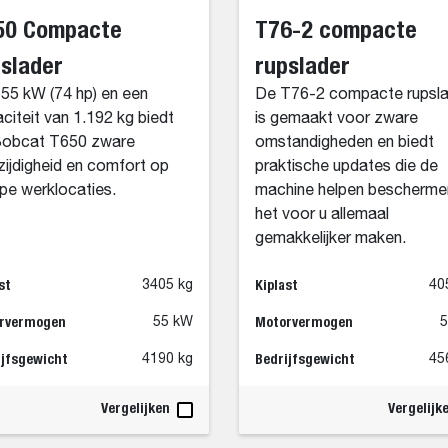
50 Compacte
T76-2 compacte
slader
rupslader
55 kW (74 hp) en een
De T76-2 compacte rupsla
citeit van 1.192 kg biedt
is gemaakt voor zware
Bobcat T650 zware
omstandigheden en biedt
zijdigheid en comfort op
praktische updates die de
pe werklocaties.
machine helpen bescherme
het voor u allemaal
gemakkelijker maken.
st
Kiplast
3405 kg
40
rvermogen
Motorvermogen
55 kW
ijfsgewicht
Bedrijfsgewicht
4190 kg
45
Vergelijken
Vergelijk