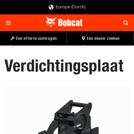
Europe (Dutch)
OFFERTE AANVRAGEN
EEN DEALER ZOEKEN
Een offerte aanvragen
Een dealer zoeken
Verdichtingsplaat