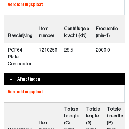
Verdichtingsplaat
M
Item
Centrifugale
Frequentie
de
Beschrijving
number
kracht (kN)
(min-1)
(L
PCF64
7210256
28.5
2000.0
4
Plate
Compactor
Afmetingen
Verdichtingsplaat
Totale
Totale
Totale
hoogte
lengte
breedte
Item
(C)
(A)
(B)