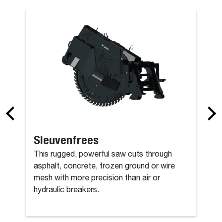
els
Sneeuwruim
Sleuvenfrees
This rugged, powerful saw cuts through
asphalt, concrete, frozen ground or wire
mesh with more precision than air or
hydraulic breakers.