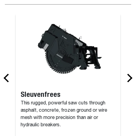
iteitsgrijper op bak
Palletvorken
Sleuvenfrees
This rugged, powerful saw cuts through
asphalt, concrete, frozen ground or wire
mesh with more precision than air or
hydraulic breakers.