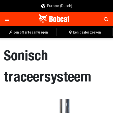
Europe (Dutch)
EEN OFFERTE
EEN DEALER ZOEKEN
AANVRAGEN
Een offerte aanvragen
Een dealer zoeken
Sonisch
traceersysteem