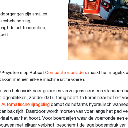
e doorgangen zijn smal en
lenbehandeling,
engt de ochtendroutine,
pelt.
h™-systeem op Bobcat
Compacte rupsladers
maakt het mogelijk 
pakket met één enkele machine uit te voeren.
 van balenvork naar grijper en vervolgens naar een standaardb
e ogenblikken, zonder dat u terug hoeft te keren naar het erf vo
.
Automatische rijregeling
dempt de hefarms hydraulisch wannee
en bak rijdt. Daardoor wordt morsen van voer langs het pad ve
teriaal waar het hoort. Voor boerderijen waar de voerronde een er
ouwen met elkaar verbindt, beschermt de lage bodemdruk va