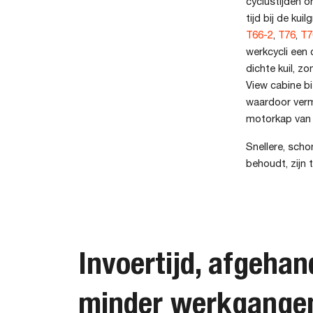
cyclustijden o
tijd bij de ku
T66-2
,
T76
,
T7
werkcycli een
dichte kuil, z
View cabine bi
waardoor vermo
motorkap van e
Snellere, sch
behoudt, zijn 
Invoertijd, afgehan
minder werkgange