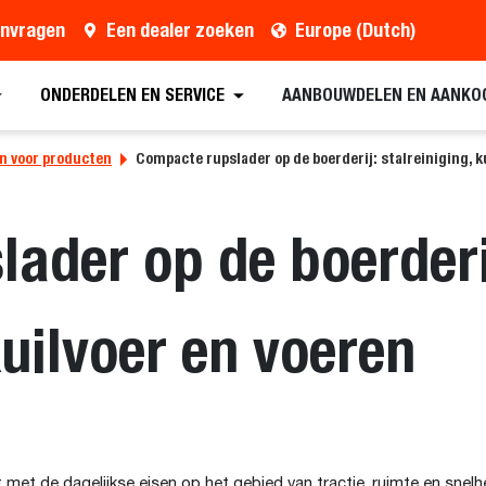
anvragen
Een dealer zoeken
Europe (Dutch)
ONDERDELEN EN SERVICE
AANBOUWDELEN EN AANKO
n voor producten
Compacte rupslader op de boerderij: stalreiniging, k
ader op de boerderi
kuilvoer en voeren
et de dagelijkse eisen op het gebied van tractie, ruimte en snelhe