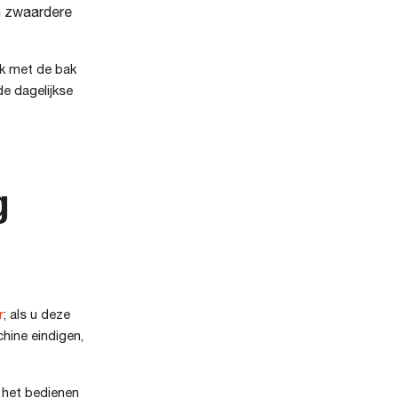
n zwaardere
rk met de bak
e dagelijkse
g
r
; als u deze
chine eindigen,
 het bedienen