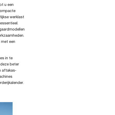
bt u een
 compacte
lijkse werklast
essentieel.
gaardmodellen
werkzaamheden.
r met een
es in te
 deze beter
n aftakas-
achines
derijkalender.