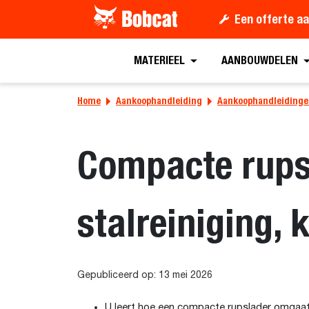
Een offerte a
MATERIEEL
AANBOUWDELEN
Home
Aankoophandleiding
Aankoophandleidinge
Compacte rupsl
stalreiniging, 
Gepubliceerd op: 13 mei 2026
U leert hoe een compacte rupslader omgaat m