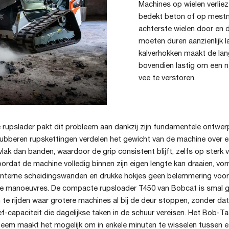
Machines op wielen verliez
bedekt beton of op mestm
achterste wielen door en 
moeten duren aanzienlijk l
kalverhokken maakt de lan
bovendien lastig om een n
vee te verstoren.
rupslader pakt dit probleem aan dankzij zijn fundamentele ontwer
ubberen rupskettingen verdelen het gewicht van de machine over ee
ak dan banden, waardoor de grip consistent blijft, zelfs op sterk v
oordat de machine volledig binnen zijn eigen lengte kan draaien, v
, interne scheidingswanden en drukke hokjes geen belemmering voor
e manoeuvres. De compacte rupsloader T450 van Bobcat is smal
te rijden waar grotere machines al bij de deur stoppen, zonder dat
f-capaciteit die dagelijkse taken in de schuur vereisen. Het Bob-
teem maakt het mogelijk om in enkele minuten te wisselen tussen 