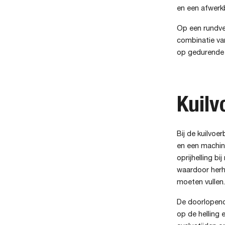
en een afwerk
Op een rundvee
combinatie van
op gedurende 
Kuilv
Bij de kuilvoer
en een machine
oprijhelling b
waardoor herh
moeten vullen.
De doorlopend
op de helling 