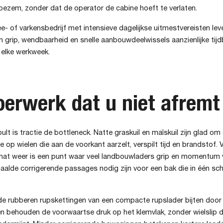
bezem, zonder dat de operator de cabine hoeft te verlaten.
- of varkensbedrijf met intensieve dagelijkse uitmestvereisten lev
 grip, wendbaarheid en snelle aanbouwdeelwissels aanzienlijke tij
elke werkweek.
oerwerk dat u niet afremt
bult is tractie de bottleneck. Natte graskuil en maïskuil zijn glad om
 op wielen die aan de voorkant aarzelt, verspilt tijd en brandstof. 
ij nat weer is een punt waar veel landbouwladers grip en momentum v
aalde corrigerende passages nodig zijn voor een bak die in één s
e rubberen rupskettingen van een compacte rupslader bijten door 
en behouden de voorwaartse druk op het klemvlak, zonder wielslip 