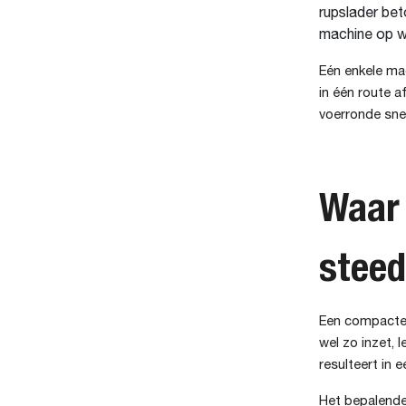
rupslader be
machine op w
Eén enkele mac
in één route 
voerronde snel
Waar 
steed
Een compacte 
wel zo inzet, 
resulteert in 
Het bepalende