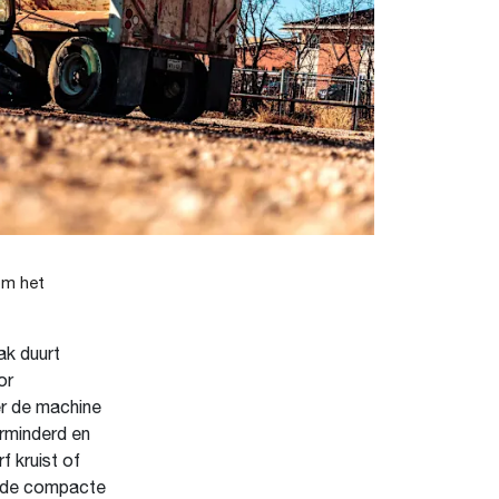
om het
ak duurt
or
r de machine
rminderd en
f kruist of
n de compacte