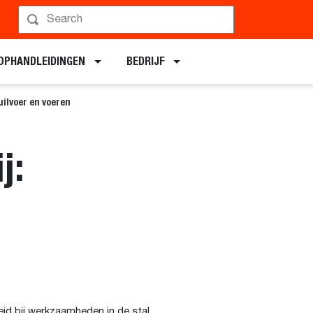
OPHANDLEIDINGEN
BEDRIJF
uilvoer en voeren
j:
id bij werkzaamheden in de stal.