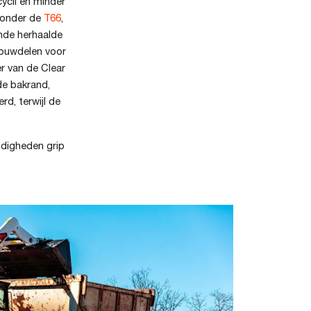
ycli en minder
aronder de
T66
,
nde herhaalde
bouwdelen voor
r van de Clear
de bakrand,
d, terwijl de
ndigheden grip