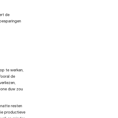
ert de
dbesparingen
 op te werken,
Vooral de
erliezen,
chone duw zou
natte resten
die productieve