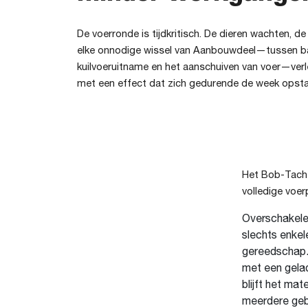
De voerronde is tijdkritisch. De dieren wachten, d
elke onnodige wissel van Aanbouwdeel—tussen ba
kuilvoeruitname en het aanschuiven van voer—verl
met een effect dat zich gedurende de week opsta
Het Bob-Tac
volledige voer
Overschakelen
slechts enkel
gereedschap
met een gelad
blijft het ma
meerdere geb