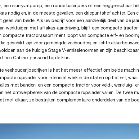
r, een slurryvatpomp, een ronde balenpers of een heggenschaar he
as nodig en, in de meeste gevallen, een driepuntshef achter. Een
t geen van beide. Als uw bedrijf voor een aanzienlijk deel van de jaar
 van werktuigen met aftakas-aandrijving, blijft een compacte tractor 
n compacte tractorassortiment loopt van compacte erf- en boom
die geschikt zijn voor gemengde veehouderij en lichte akkerbouw
 voldoen aan de huidige Stage V-emissienormen en zijn beschikbaa
 een Cabine, passend bij de klus.
e veehouderijbedrijven is het het meest effectief om beide machin
mpacte rupslader voor intensief werk in de stal en op het erf, waar
alles met banden, en een compacte tractor voor veld-, werktuig- e
ten het ontwerpbereik van de compacte rupslader vallen. De twee m
et met elkaar; ze bestrijken complementaire onderdelen van de boer