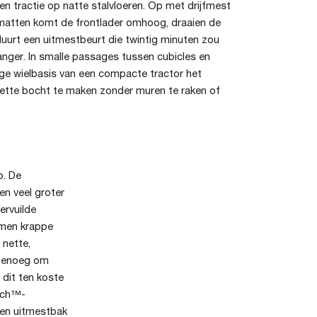
en tractie op natte stalvloeren. Op met drijfmest
atten komt de frontlader omhoog, draaien de
duurt een uitmestbeurt die twintig minuten zou
anger. In smalle passages tussen cubicles en
ge wielbasis van een compacte tractor het
ette bocht te maken zonder muren te raken of
p. De
n veel groter
ervuilde
ormen krappe
 nette,
 genoeg om
 dit ten koste
Tach™-
een uitmestbak