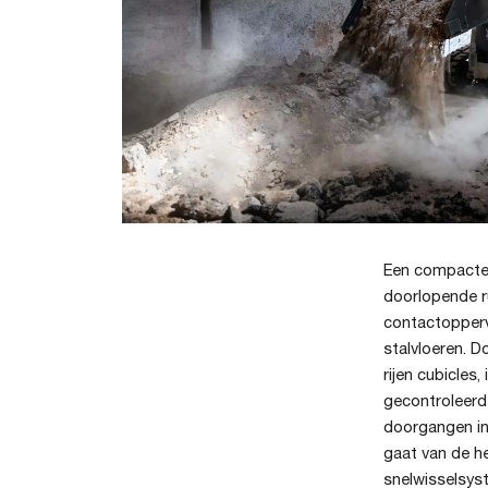
Een compacte 
doorlopende r
contactoppervl
stalvloeren. D
rijen cubicles
gecontroleerd
doorgangen in 
gaat van de he
snelwisselsys