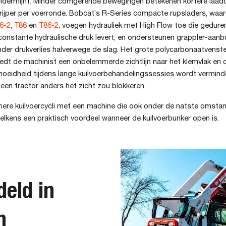
ndermijnt. Minder corrigerende bewegingen betekenen kortere laadc
ilgrijper per voerronde. Bobcat’s R-Series compacte rupsladers, wa
6-2
,
T86
en
T86-2
, voegen hydrauliek met High Flow toe die gedure
 constante hydraulische druk levert, en ondersteunen grappler-aan
onder drukverlies halverwege de slag. Het grote polycarbonaatvenste
edt de machinist een onbelemmerde zichtlijn naar het klemvlak en 
eidheid tijdens lange kuilvoerbehandelingssessies wordt verminder
en tractor anders het zicht zou blokkeren.
onere kuilvoercycli met een machine die ook onder de natste omsta
telkens een praktisch voordeel wanneer de kuilvoerbunker open is.
deld in
n