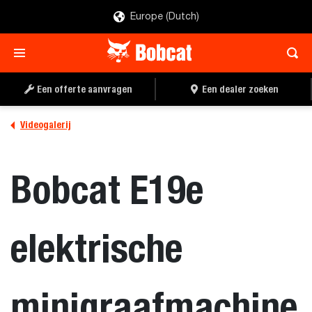
Europe (Dutch)
Een offerte aanvragen
Een dealer zoeken
Videogalerij
Bobcat E19e
elektrische
minigraafmachine