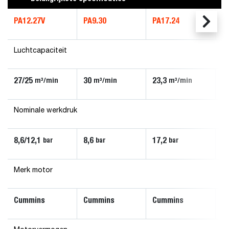
PA12.27V
PA9.30
PA17.24
P
Luchtcapaciteit
27/25
30
23,3
2
m³/min
m³/min
m³/min
Nominale werkdruk
8,6/12,1
8,6
17,2
2
bar
bar
bar
Merk motor
Cummins
Cummins
Cummins
C