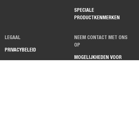
SPECIALE
PRODUCTKENMERKEN
LEGAAL
NEEM CONTACT MET ONS
OP
PRIVACYBELEID
MOGELIJKHEDEN VOOR
COOKIEBELEID
DEALERBEDRIJF
PRIVACYBELEID VOOR
FAQ
SOLLICITANTEN
WEBSITE FEEDBACK
GEBRUIKSVOORWAARDEN
NALEVING VAN
HANDELSREGELS EN
EXPORTCONTROLE
INFORMATIEBLAD OVER DE