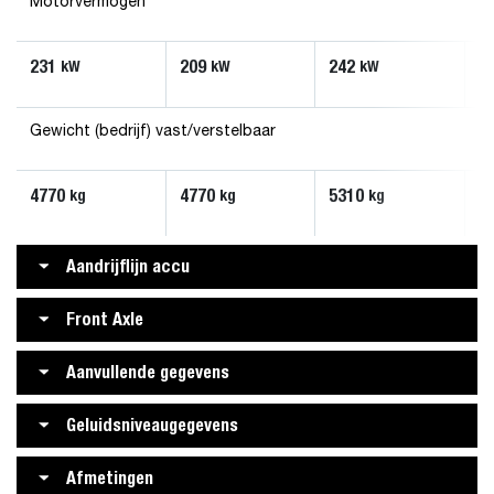
Motorvermogen
231
209
242
2
kW
kW
kW
Gewicht (bedrijf) vast/verstelbaar
4770
4770
5310
5
kg
kg
kg
Aandrijflijn accu
Front Axle
Aanvullende gegevens
Geluidsniveaugegevens
Afmetingen