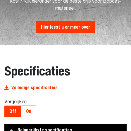
kost? Klik hieronder voor de beste prijs voor Bobcat-
materieel.
Hier leest u er meer over
Specificaties
Volledige specificaties
Vergelijken
Off
On
Belangrijkste specificaties