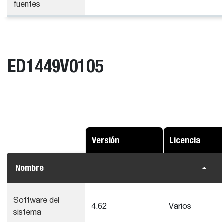
fuentes
ED1449V0105
Versión
Licencia
Nombre
Software del
4.62
Varios
sistema