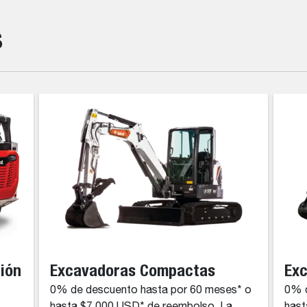
s
ción
Excavadoras Compactas
Ex
0% de descuento hasta por 60 meses* o
0% d