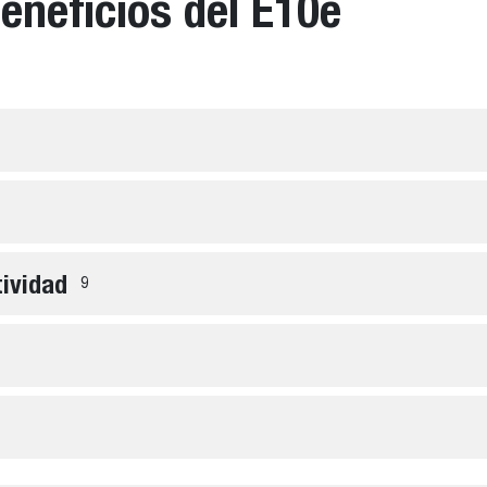
beneficios del E10e
tividad
9