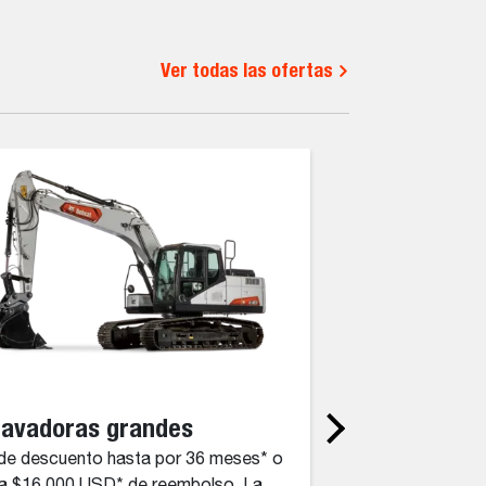
Ver todas las ofertas
cavadoras grandes
Programa BR
e descuento hasta por 36 meses* o
Ahorre en equipos,