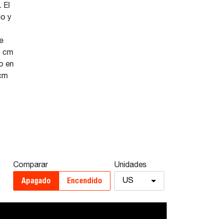
 El
do y
e
1 cm
o en
 cm
Comparar
Unidades
Apagado
Encendido
US