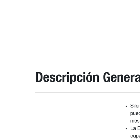
Descripción Genera
Sile
pued
más 
La E
capa