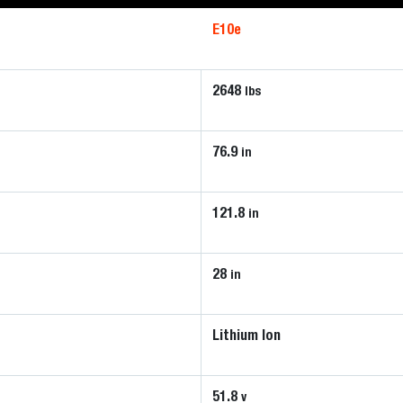
E10e
2648
lbs
76.9
in
121.8
in
28
in
Lithium Ion
51.8
v