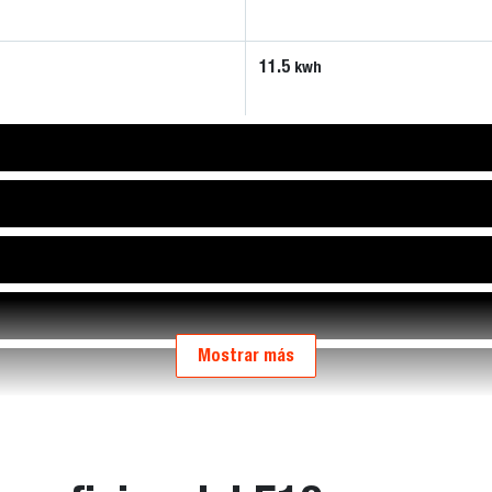
11.5
kwh
Mostrar más