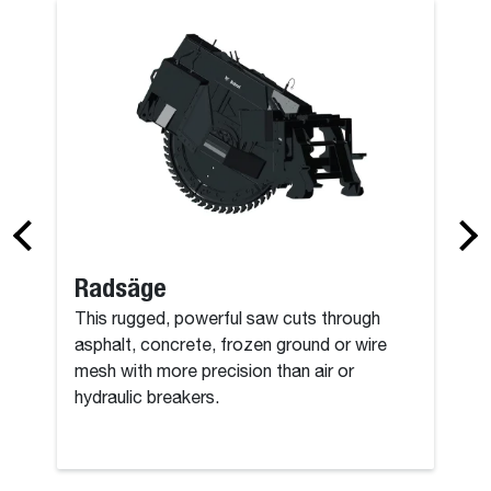
en
Erdbohrer
Radsäge
This rugged, powerful saw cuts through
asphalt, concrete, frozen ground or wire
mesh with more precision than air or
hydraulic breakers.