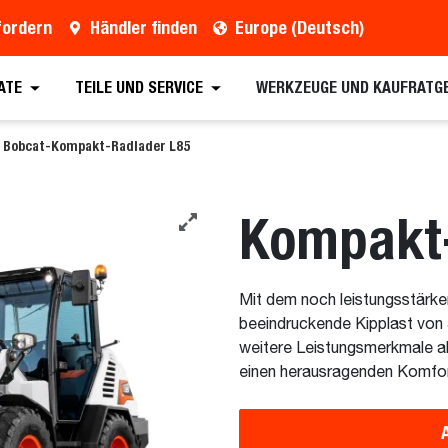
fordern
Händler finden
Europe (Deutsch)
ATE
TEILE UND SERVICE
WERKZEUGE UND KAUFRATG
Bobcat-Kompakt-Radlader L85
Kompakt-
Mit dem noch leistungsstärk
beeindruckende Kipplast von
weitere Leistungsmerkmale al
einen herausragenden Komfort