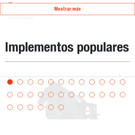
Clamp
Mostrar más
E45/E50/E55
Long Clamp
Hydraulic
7180211
-
-
-
Clamp
Implementos populares
E32/E35
Standard
Clamp
la, multiuso en el cucharón
Horquillas p
Hydraulic
7208880
-
-
-
Clamp
E25/E26
Standard
Clamp
Hydraulic
7248489
-
-
-
Clamp