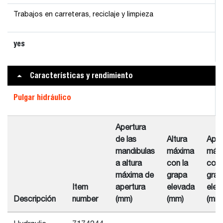
Trabajos en carreteras, reciclaje y limpieza
yes
Características y rendimiento
Pulgar hidráulico
Apertura
de las
Altura
Aper
mandíbulas
máxima
máx
a altura
con la
con 
máxima de
grapa
grap
Item
apertura
elevada
elev
Descripción
number
(mm)
(mm)
(mm