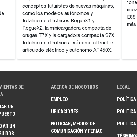
tone
conceptos futuristas de nuevas máquinas,
nuev
de
como los modelos autónomos y
E88 
totalmente eléctricos RogueX1 y
más 
RogueX2, la minicargadora compacta de
orugas T7X y la cargadora compacta S7X
totalmente eléctricas, así como el tractor
articulado eléctrico y autónomo AT450X.
MIENTAS DE
ACERCA DE NOSOTROS
LEGAL
A
EMPLEO
POLÍTICA
TAR UN
UBICACIONES
POLÍTICA
PUESTO
NOTICIAS, MEDIOS DE
POLÍTICA
IZAR UN
COMUNICACIÓN Y FERIAS
BUIDOR
TÉRMINO