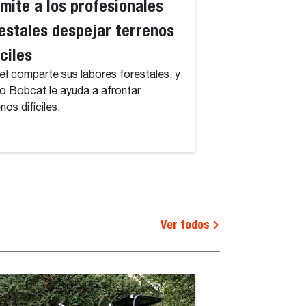
mite a los profesionales
de colaboraci
estales despejar terrenos
entre una fam
íciles
Una historia familia
trabajo duro, y má
ł comparte sus labores forestales, y
máquinas Bobcat.
 Bobcat le ayuda a afrontar
nos difíciles.
Ver todos