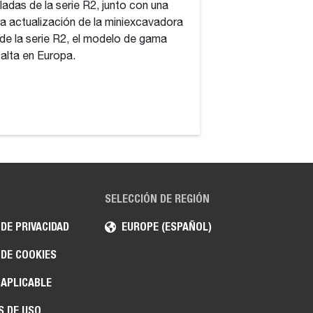
ladas de la serie R2, junto con una
última actualizació
a actualización de la miniexcavadora
E88, el modelo de 
de la serie R2, el modelo de gama
Europa.
alta en Europa.
SELECCIÓN DE REGIÓN
 DE PRIVACIDAD
EUROPE (ESPAÑOL)
 DE COOKIES
 APLICABLE
S DE USO