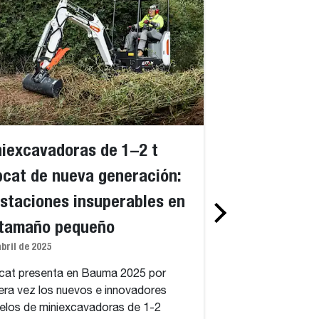
iexcavadoras de 1–2 t
Bobcat revolu
cat de nueva generación:
construcción
staciones insuperables en
miniexcavador
 tamaño pequeño
Bauma 2025
abril de 2025
19 de febrero de 2025
at presenta en Bauma 2025 por
Bauma 2025 acoger
era vez los nuevos e innovadores
de las nuevas e in
los de miniexcavadoras de 1-2
miniexcavadoras 1-