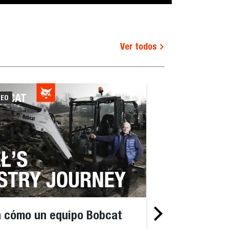
Ver todos
DEO
VIDEO
 cómo un equipo Bobcat
Celebre más 