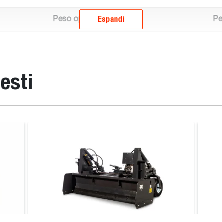
Espandi
Peso operativo (kg)
Pe
850.0
85
1050.0
10
esti
1270.0
12
Trinciatutto forestale
patibile
, S450 V, S66, S630E iT4, S650B iT4, S76, S530B, S86, T86