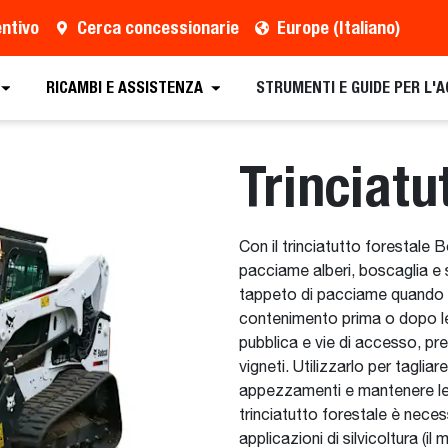
entivo
Cerca concessionarie
Europe (Italiano)
o
Cerca un concessionario
Richiedi una brochure
RICAMBI E ASSISTENZA
STRUMENTI E GUIDE PER L'
Trinciatu
Con il trinciatutto forestale 
pacciame alberi, boscaglia e s
tappeto di pacciame quando si
contenimento prima o dopo le 
pubblica e vie di accesso, pre
vigneti. Utilizzarlo per tagliare
appezzamenti e mantenere le co
trinciatutto forestale è necessa
applicazioni di silvicoltura (i