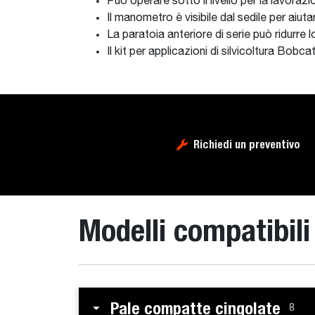
Può operare sotto il livello per la lavoraz
Il manometro è visibile dal sedile per aiu
La paratoia anteriore di serie può ridurre
Il kit per applicazioni di silvicoltura Bob
Richiedi un preventivo
Modelli compatibili
Pale compatte cingolate
8