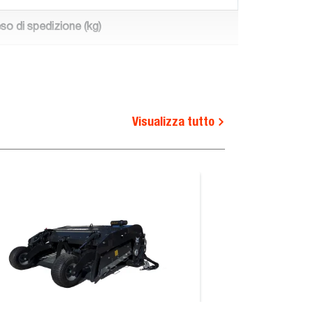
so di spedizione (kg)
0.0
50.0
Visualizza tutto
70.0
Requisiti
operativi
-