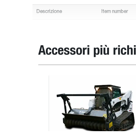
Descrizione
Item number
FRC150ST
7310678
FRC150HT
7310677
Accessori più richi
FRC200HT
7307970
Compatibilità con pale compatte
Benna, a profilo tedesco
Descrizione
Codice
Pala compatta com
FRC150ST
7310678
T590E V, T66, T76