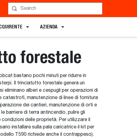
Pianifica una demo
ACQUIRENTE
AZIENDA
tto forestale
Bobcat bastano pochi minuti per ridurre in
terpi. Il trinciatutto forestale genera un
 eliminano alberi e cespugli per operazioni di
catastrofi, manutenzione di linee di fornitura
parazione dei cantieri, manutenzione di orti e
 le barriere di terra antincendio, pulire gli
ndizioni delle proprietà. Per utilizzare il
rio installare sulla pala caricatrice il kit per
l modello T590 richiede anche il contrappeso).