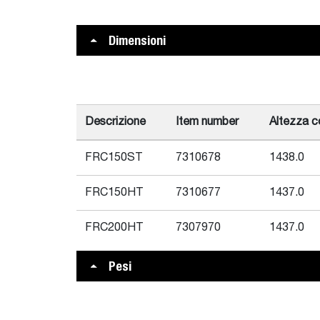
Dimensioni
Descrizione
Item number
Altezza c
FRC150ST
7310678
1438.0
FRC150HT
7310677
1437.0
FRC200HT
7307970
1437.0
Pesi