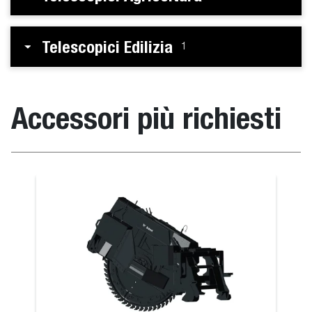
Telescopici Edilizia
1
Accessori più richiesti
angolabile
Trivella