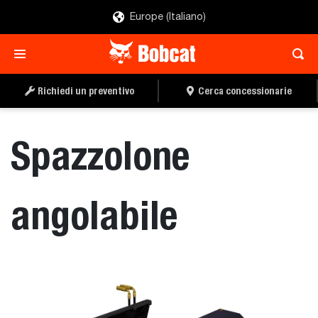
Europe (Italiano)
RICHIEDI UN
CERCA UN
PREVENTIVO
CONCESSIONARIO
Richiedi un preventivo
Cerca concessionarie
Spazzolone
angolabile