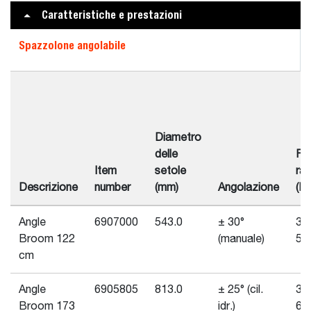
Caratteristiche e prestazioni
Spazzolone angolabile
Diametro
delle
Fl
Item
setole
ra
Descrizione
number
(mm)
Angolazione
(L/
Angle
6907000
543.0
± 30°
30
Broom 122
(manuale)
50
cm
Angle
6905805
813.0
± 25° (cil.
30
Broom 173
idr.)
68