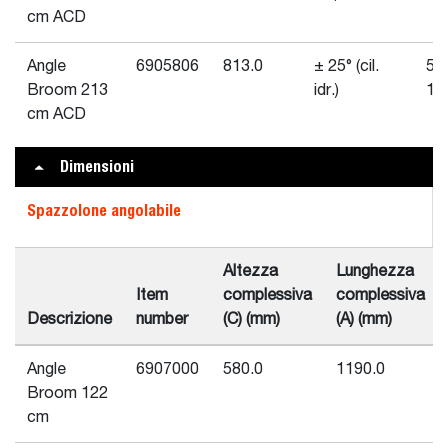
cm ACD
Angle
6905806
813.0
± 25° (cil.
57
Broom 213
idr.)
10
cm ACD
Dimensioni
Spazzolone angolabile
Altezza
Lunghezza
Item
complessiva
complessiva
Descrizione
number
(C) (mm)
(A) (mm)
Angle
6907000
580.0
1190.0
Broom 122
cm