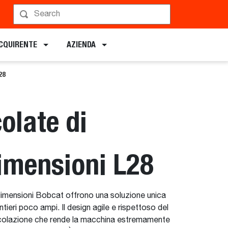
Pianificare una demo
ACQUIRENTE
AZIENDA
28
colate di
dimensioni L28
 dimensioni Bobcat offrono una soluzione unica
antieri poco ampi. Il design agile e rispettoso del
rticolazione che rende la macchina estremamente