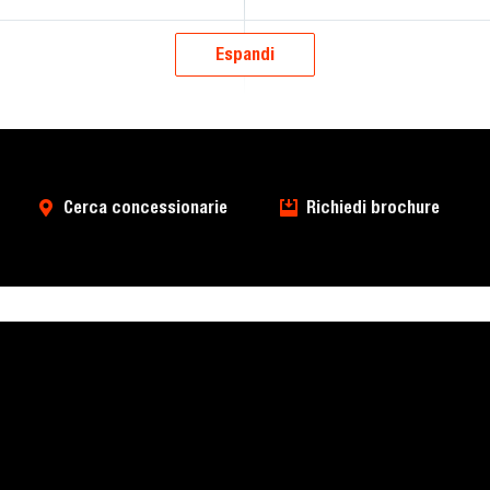
0.28
m3
Espandi
Cerca concessionarie
Richiedi brochure