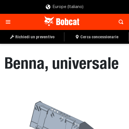
Europe (Italiano)
RICHIEDI UN
CERCA UN
PREVENTIVO
CONCESSIONARIO
Richiedi un preventivo
Cerca concessionarie
Benna, universale