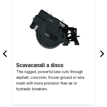
rotativo
Pinza, per ra
Scavacanali a disco
This rugged, powerful saw cuts through
asphalt, concrete, frozen ground or wire
mesh with more precision than air or
hydraulic breakers.