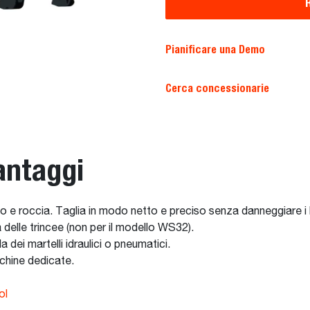
R
Pianificare una Demo
Cerca concessionarie
antaggi
o e roccia. Taglia in modo netto e preciso senza danneggiare i b
ia delle trincee (non per il modello WS32).
a dei martelli idraulici o pneumatici.
cchine dedicate.
ol