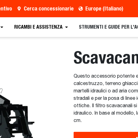
entivo
Cerca concessionarie
Europe (Italiano)
vo
Cerca Concessionarie
Richiedi Brochure
RICAMBI E ASSISTENZA
STRUMENTI E GUIDE PER L'
Scavacan
Questo accessorio potente e r
calcestruzzo, terreno ghiaccia
martelli idraulici o ad aria co
stradali e per la posa di linee 
ottiche. Il filtro scavacanali
idraulico. In base al modello,
cm.