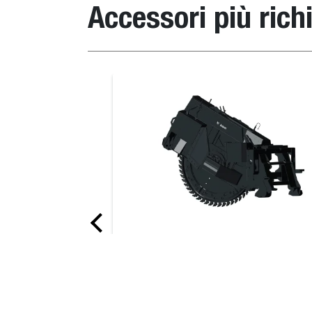
Accessori più richi
Descrizione
WS18 Wheelsaw 20 cm, Wheel & Trench Clea
Benna, da scavo, per impieghi gravosi
WS24 Wheelsaw 20 cm, Wheel & Trench Clea
WS24 Wheelsaw 13 cm, Wheel & Trench Clea
WS24 Wheelsaw 16 cm, Wheel & Trench Clea
WS18 Wheelsaw 13 cm, Wheel & Trench Clea
WS18 Wheelsaw 16 cm, Wheel & Trench Clea
Scavacanali a disco
This rugged, powerful saw cuts throu
WS32 Wheelsaw 25 cm, Wheel
asphalt, concrete, frozen ground or w
mesh with more precision than air or