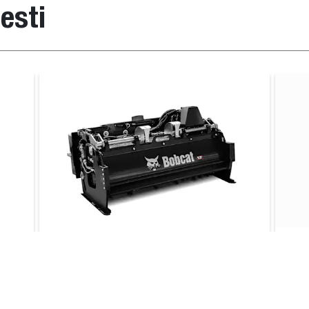
esti
Item number
Peso operativo 
ner
6729537*WSE
961.0
ner
6729566*WSE
1192.0
ner
6729566*WSB
1126.0
ner
6729566*WSC
1169.0
ner
6729537*WSB
917.0
ner
6729537*WSC
932.0
Fresa, autolivellante
Tes
gh
Dotata di motore idraulico a coppia
La t
7197218
1440.0
ire
elevata e presa diretta.
acce
tamb