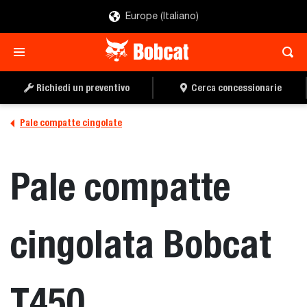
Europe (Italiano)
CERCA
RICHIEDI PREVENTIVO
CONCESSIONARIE
Richiedi un preventivo
Cerca concessionarie
Pale compatte cingolate
Pale compatte
cingolata Bobcat
T450