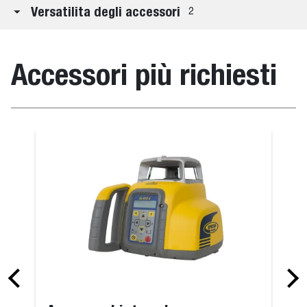
Versatilita degli accessori
2
Accessori più richiesti
e a V
Lama livellat