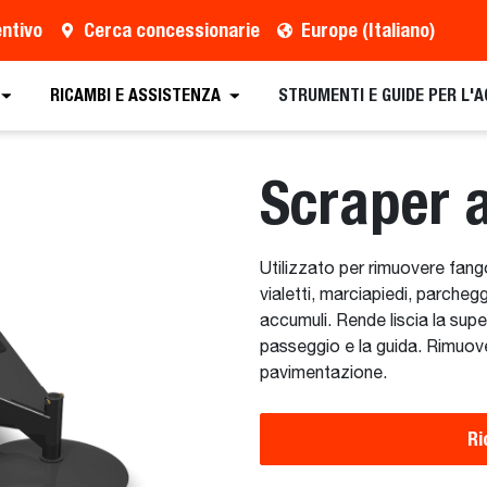
entivo
Cerca concessionarie
Europe (Italiano)
o
Cerca un concessionario
Richiedi una brochure
RICAMBI E ASSISTENZA
STRUMENTI E GUIDE PER L'
Scraper a
Utilizzato per rimuovere fan
vialetti, marciapiedi, parcheggi
accumuli. Rende liscia la supe
passeggio e la guida. Rimuo
pavimentazione.
Ri