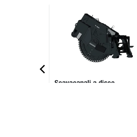
Benna combinata
Scavacanali a disco
This rugged, powerful saw cuts throu
asphalt, concrete, frozen ground or w
mesh with more precision than air or
hydraulic breakers.