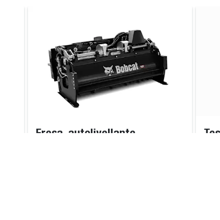
Fresa, autolivellante
Tes
gh
Dotata di motore idraulico a coppia
La t
ire
elevata e presa diretta.
acce
tamb
a co
inte