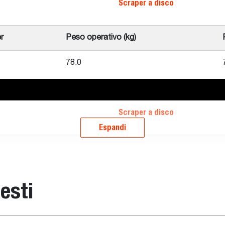
Scraper a disco
r
Peso operativo (kg)
78.0
Scraper a disco
Espandi
patibile
esti
, T66, T76, T770E T3, T770B T3, S100E, S450B T2, S450 V,
0E V, S570B iT4, S590B iT4, S590E V, S66, S630E iT4, S650B
IV, S86, T86, S450B IT4, S650E V, S630E V