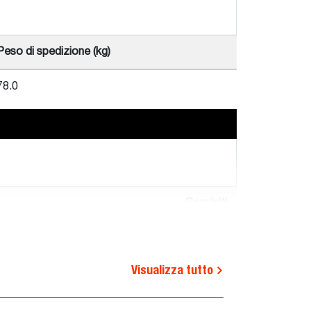
Peso di spedizione (kg)
78.0
Requisiti
operativi
 S510E V, S510B, S530B, S530E
-
Visualizza tutto
 iT4, S76, S770E IV, S770E T3,