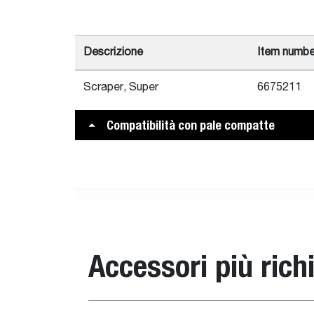
Descrizione
Item numbe
Scraper, Super
6675211
Compatibilità con pale compatte
Descrizione
Codice
Pala compatta com
Accessori più richi
Scraper,
6675211
T450E V, T590E V
Super
V, S550B iT4, S55
S770B T3, T770E 