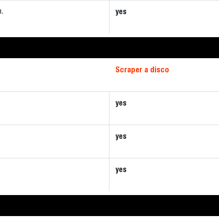
yes
.
Scraper a disco
yes
yes
yes