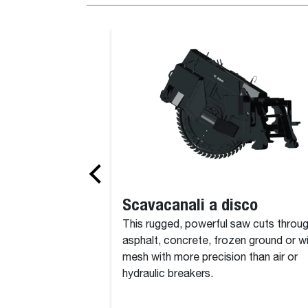
Forca per rotoballe con bracci tubolari
Scavacanali a disco
This rugged, powerful saw cuts throu
asphalt, concrete, frozen ground or w
mesh with more precision than air or
hydraulic breakers.