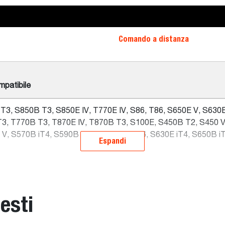
Comando a distanza
patibile
T3, S850B T3, S850E IV, T770E IV, S86, T86, S650E V, S630E
T3, T770B T3, T870E IV, T870B T3, S100E, S450B T2, S450 V
V, S570B iT4, S590B iT4, S590E V, S66, S630E iT4, S650B iT
Espandi
esti