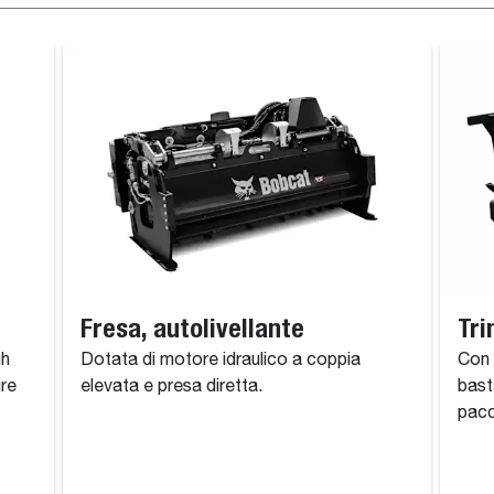
Fresa, autolivellante
Tri
gh
Dotata di motore idraulico a coppia
Con 
ire
elevata e presa diretta.
bast
pacc