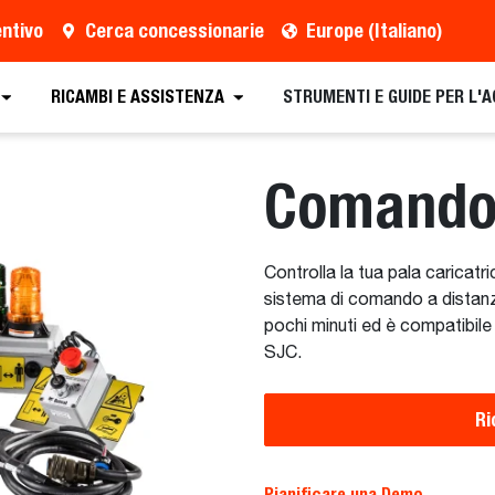
entivo
Cerca concessionarie
Europe (Italiano)
o
Cerca un concessionario
Richiedi una brochure
RICAMBI E ASSISTENZA
STRUMENTI E GUIDE PER L'
Comando 
Controlla la tua pala caricat
sistema di comando a distanz
pochi minuti ed è compatibile 
SJC.
Ri
Pianificare una Demo