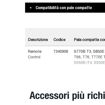
Compatibilità con pale compatte
Descrizione
Codice
Pala compatta com
Remote
7340906
S770B T3, S850E 
Control
T66, T76, T770E 
S550B iT4, S550E 
Accessori più richi