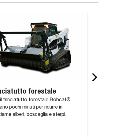
nciatutto forestale
Testata fresa
il trinciatutto forestale Bobcat®
La testata fresant
ano pochi minuti per ridurre in
accessorio costitu
iame alberi, boscaglia e sterpi.
tamburo azionato d
a coppia elevata 
integrato.