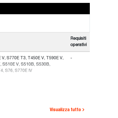
Requisiti
operativi
 V, S770E T3, T450E V, T590E V,
-
, S510E V, S510B, S530B,
4, S76, S770E IV
Visualizza tutto