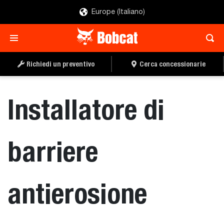
Europe (Italiano)
RICHIEDI UN
CERCA UN
PREVENTIVO
CONCESSIONARIO
Richiedi un preventivo
Cerca concessionarie
Installatore di
barriere
antierosione