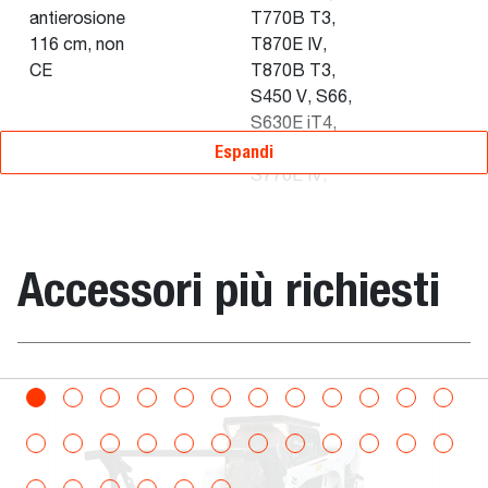
antierosione
T770B T3,
116 cm, non
T870E IV,
CE
T870B T3,
S450 V, S66,
S630E iT4,
S650B iT4,
Espandi
S770E IV,
S770E T3,
S770B T3,
S850E T3,
Accessori più richiesti
S850B T3,
S850E IV,
T770E IV,
S530B
alle
Perforatrice