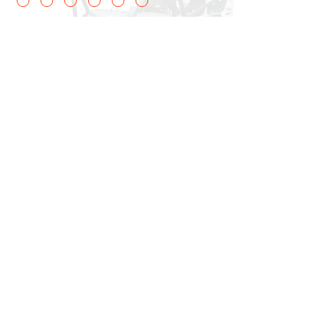
Trinciatutto forestale
Con il trinciatutto forestale Bobcat®
bastano pochi minuti per ridurre in pacciame
alberi, boscaglia e sterpi.