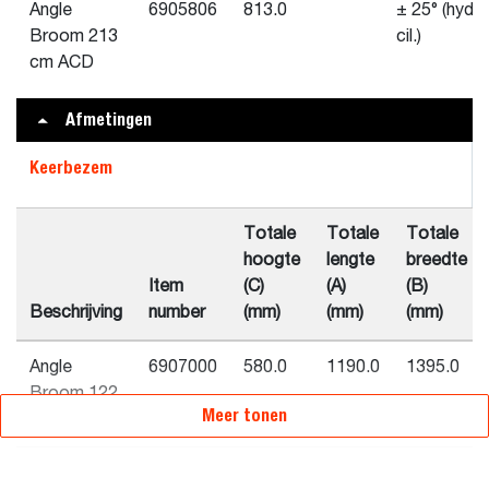
Angle
6905806
813.0
± 25° (hydr.
Broom 213
cil.)
cm ACD
Afmetingen
Keerbezem
Totale
Totale
Totale
hoogte
lengte
breedte
Item
(C)
(A)
(B)
Beschrijving
number
(mm)
(mm)
(mm)
Angle
6907000
580.0
1190.0
1395.0
Broom 122
Meer tonen
cm
Angle
6905805
879.0
1680.0
2009.0