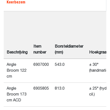
Keerbezem
Item
Borsteldiameter
Beschrijving
number
(mm)
Hoekgraad
Angle
6907000
543.0
± 30°
Broom 122
(handmatig)
cm
Angle
6905805
813.0
± 25° (hydr.
Broom 173
cil.)
cm ACD