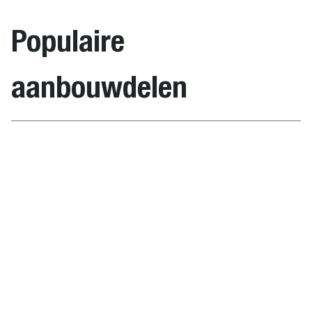
Broom 173
cm ACD
Populaire
Angle
6905806
879.0
1680.0
2416.0
aanbouwdelen
Broom 213
cm ACD
Gewichten
Grijper, wort
Keerbezem
Item
Bedrijfsgewicht
Transportge
Beschrijving
number
(kg)
(kg)
Angle
6907000
118.0
132.0
Broom 122
cm