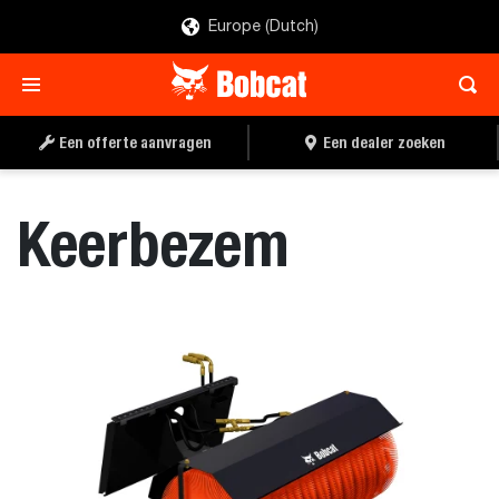
Europe (Dutch)
OFFERTE AANVRAGEN
EEN DEALER ZOEKEN
Een offerte aanvragen
Een dealer zoeken
Keerbezem