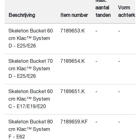
Max.
aantal
Vorm
Beschrijving
Item number
tanden
achterkan
Skeleton Bucket 60
7189653.K
-
-
cm Klac™ System
D - E25/E26
Skeleton Bucket 70
7189654.K
-
-
cm Klac™ System
D - E25/E26
Skeleton Bucket 60
7189651.K
-
-
cm Klac™ System
C - E17/E19/E20
Skeleton Bucket 80
7189659.KF
-
-
cm Klac™ System
F - E62