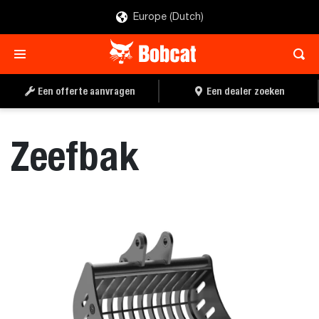
Europe (Dutch)
OFFERTE AANVRAGEN
EEN DEALER ZOEKEN
Een offerte aanvragen
Een dealer zoeken
Zeefbak