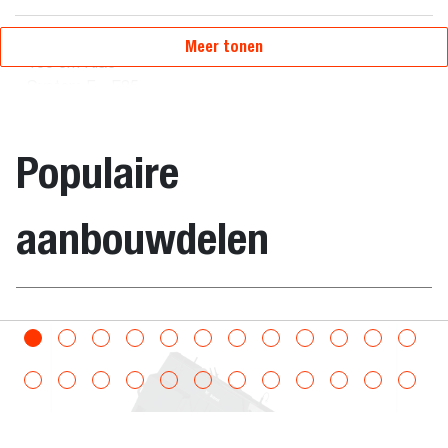
Skeleton Bucket
7189664.K
-
-
Meer tonen
100 cm Klac™
System F - E85
Skeleton Bucket 90
7189658.K
-
-
Populaire
cm Klac™ System
D - E32/E35
aanbouwdelen
Skeleton Bucket 70
7189652.K
-
-
cm Klac™ System
C - E17/E19/E20
Skeleton Bucket 90
7189660.K
-
-
iteitsgrijper op bak
Palletvorken
cm Klac™ System
E -
E45/E50/E55/E57W