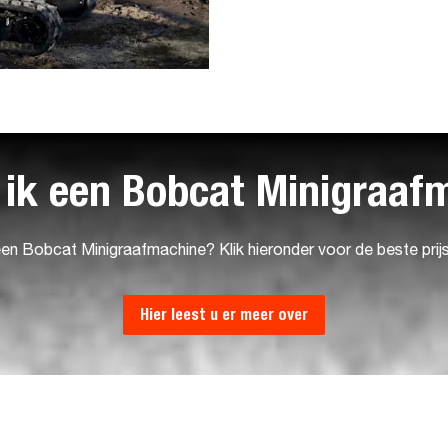
 ik een Bobcat Minigraaf
een Bobcat Minigraafmachine? Klik hieronder voor de beste prij
Hier leest u er meer over