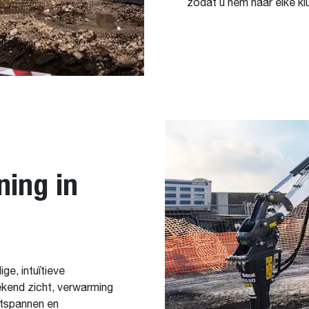
zodat u hem naar elke kl
ning in
e, intuïtieve
tekend zicht, verwarming
ontspannen en