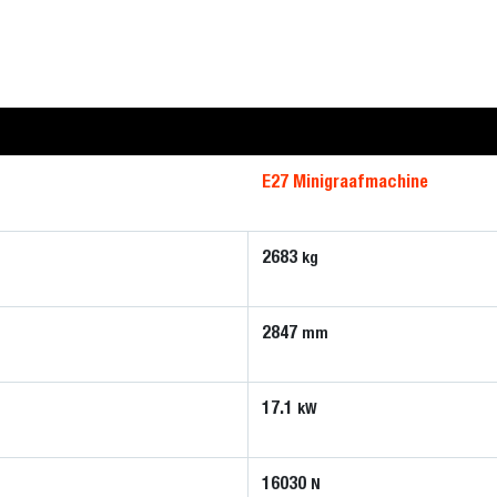
E27 Minigraafmachine
2683
kg
2847
mm
17.1
kW
16030
N