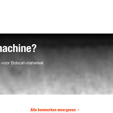
machine?
s voor Bobcat-materieel.
Alle kenmerken weergeven