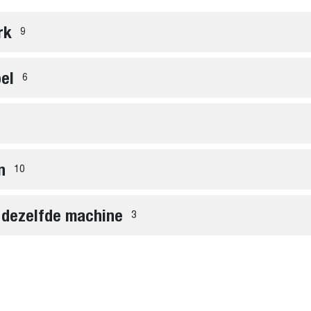
rk
9
el
6
n
10
 dezelfde machine
3