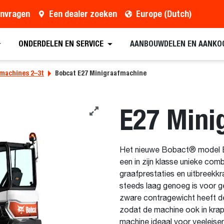
anvragen
Een dealer zoeken
Europe (Dutch)
ONDERDELEN EN SERVICE
AANBOUWDELEN EN AANKO
machines 2–3t
Bobcat E27 Minigraafmachine
E27 Mini
Het nieuwe Bobact® model E2
een in zijn klasse unieke comb
graafprestaties en uitbreekk
steeds laag genoeg is voor g
zware contragewicht heeft d
zodat de machine ook in krap
machine ideaal voor veeleise