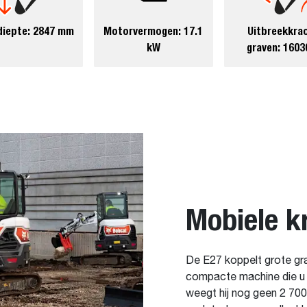
diepte: 2847 mm
Motorvermogen: 17.1
Uitbreekkra
kW
graven: 1603
Mobiele k
De E27 koppelt grote gra
compacte machine die u e
weegt hij nog geen 2 700