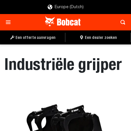
Europe (Dutch)
OFFERTE AANVRAGEN
EEN DEALER ZOEKEN
Een offerte aanvragen
Een dealer zoeken
Industriële grijper