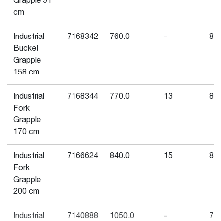
Grapple 91
cm
Industrial
7168342
760.0
-
840
Bucket
Grapple
158 cm
Industrial
7168344
770.0
13
844
Fork
Grapple
170 cm
Industrial
7166624
840.0
15
890
Fork
Grapple
200 cm
Industrial
7140888
1050.0
-
770