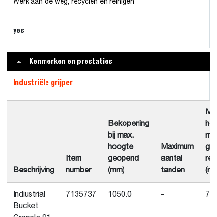
Werk aan de weg, recyclen en reinigen
yes
Kenmerken en prestaties
Industriële grijper
Ma
Bekopening
ho
bij max.
me
hoogte
Maximum
gri
Item
geopend
aantal
rec
Beschrijving
number
(mm)
tanden
(m
Indiustrial
7135737
1050.0
-
770
Bucket