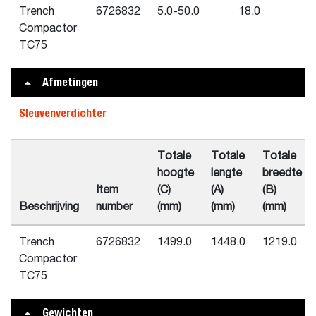
Trench
6726832
5.0-50.0
18.0
Compactor
TC75
Afmetingen
Sleuvenverdichter
Totale
Totale
Totale
hoogte
lengte
breedte
Item
(C)
(A)
(B)
Beschrijving
number
(mm)
(mm)
(mm)
Trench
6726832
1499.0
1448.0
1219.0
Compactor
TC75
Gewichten