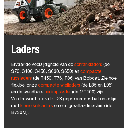
Laders
Ervaar de veelzijdigheid van de
schrankladers
(de
S70, S100, S450, S630, S650) en
compacte
rupsladers
(de T450, T76, T86) van Bobcat. Zie hoe
flexibel onze
compacte wielladers
(de L85 en L95)
en de wendbare
minirupslader
(de MT100) zijn.
Verder wordt ook de L28 gepresenteerd uit onze lijn
met
kleine knikladers
en een graaflaadmachine (de
B730M).