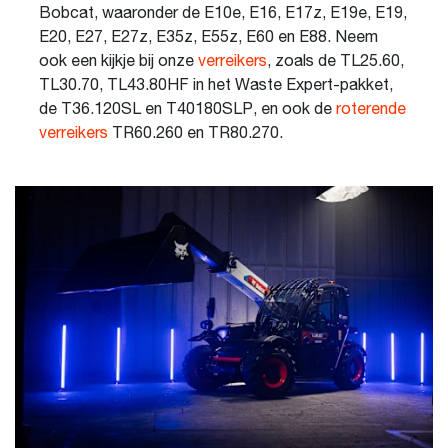
Bobcat, waaronder de E10e, E16, E17z, E19e, E19,
E20, E27, E27z, E35z, E55z, E60 en E88. Neem
ook een kijkje bij onze
verreikers
, zoals de TL25.60,
TL30.70, TL43.80HF in het Waste Expert-pakket,
de T36.120SL en T40180SLP, en ook de
roterende
verreikers
TR60.260 en TR80.270.