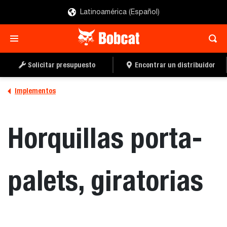
Latinoamérica (Español)
SOLICITAR UN
LOCALIZAR UN
PRESUPUESTO
DISTRIBUIDOR
Solicitar presupuesto
Encontrar un distribuidor
Implementos
Horquillas porta-
palets, giratorias