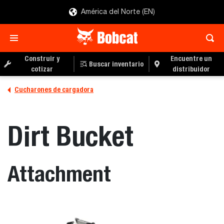
América del Norte (EN)
Construir y
Encuentre un
Buscar inventario
cotizar
distribuidor
Cucharones de cargadora
Dirt Bucket
Attachment