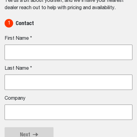
Tell us a bit about yourself, and we'll have your nearest
dealer reach out to help with pricing and availability.
Contact
1
First Name
*
Last Name
*
Company
Next