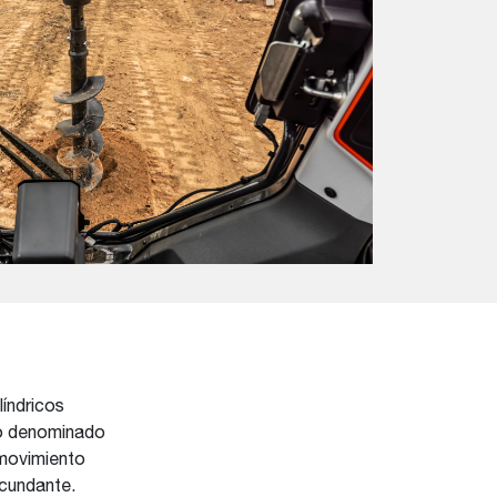
índricos
udo denominado
e movimiento
rcundante.