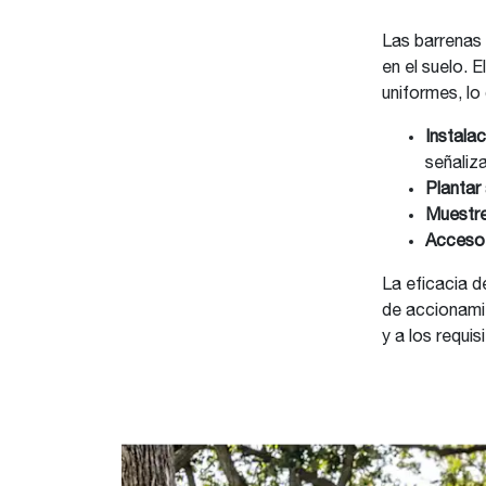
Las barrenas 
en el suelo. 
uniformes, lo
Instala
señaliza
Plantar
Muestre
Acceso 
La eficacia d
de accionamie
y a los requis