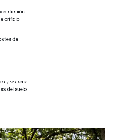
penetración
 orificio
ostes de
tro y sistema
as del suelo