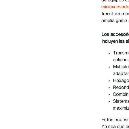
de equipos 
miniexcavado
transforma en
amplia gama d
Los accesorio
Incluyen las s
Transmi
aplicac
Múltipl
adaptars
Hexagon
Redonda
Combina
Sistema
maximiza
Estos accesor
Ya sea que es