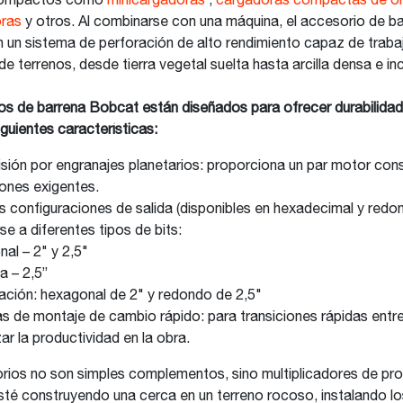
compactos como
minicargadoras
,
cargadoras compactas de o
ras
y otros. Al combinarse con una máquina, el accesorio de ba
 un sistema de perforación de alto rendimiento capaz de traba
e terrenos, desde tierra vegetal suelta hasta arcilla densa e inc
s de barrena Bobcat están diseñados para ofrecer durabilidad 
iguientes características:
sión por engranajes planetarios: proporciona un par motor con
iones exigentes.
es configuraciones de salida (disponibles en hexadecimal y redo
e a diferentes tipos de bits:
al – 2" y 2,5"
 – 2,5”
ción: hexagonal de 2" y redondo de 2,5"
s de montaje de cambio rápido: para transiciones rápidas entre
r la productividad en la obra.
ios no son simples complementos, sino multiplicadores de pro
té construyendo una cerca en un terreno rocoso, instalando lo