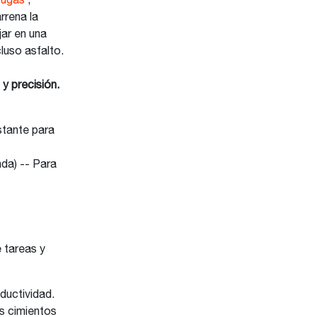
rugas
,
rrena la
jar en una
luso asfalto.
y precisión.
stante para
nda) -- Para
 tareas y
ductividad.
s cimientos