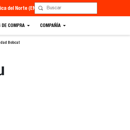
ca del Norte (EN)
 DE COMPRA
COMPAÑÍA
idad Bobcat
u