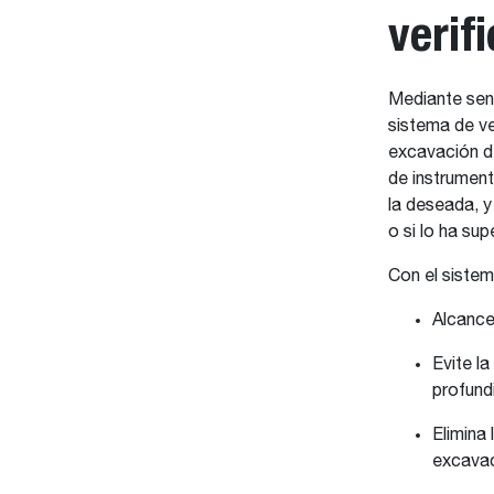
verif
Mediante sens
sistema de ve
excavación de
de instrument
la deseada, y 
o si lo ha su
Con el sistem
Alcance
Evite l
profund
Elimina
excavac