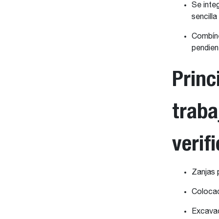
Se inte
sencilla
Combíne
pendien
Princ
traba
verif
Zanjas p
Colocac
Excavac