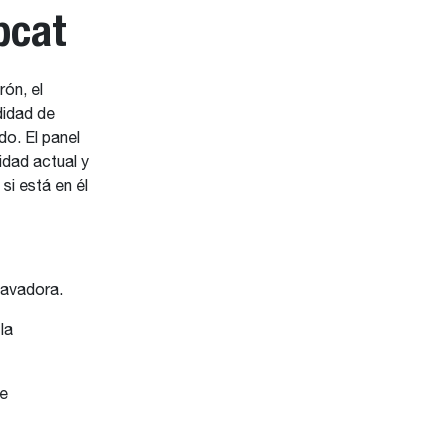
bcat
ón, el
didad de
o. El panel
idad actual y
 si está en él
cavadora.
la
de