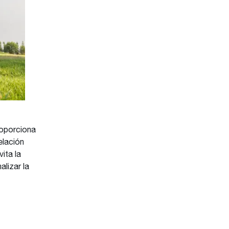
oporciona
elación
ita la
alizar la