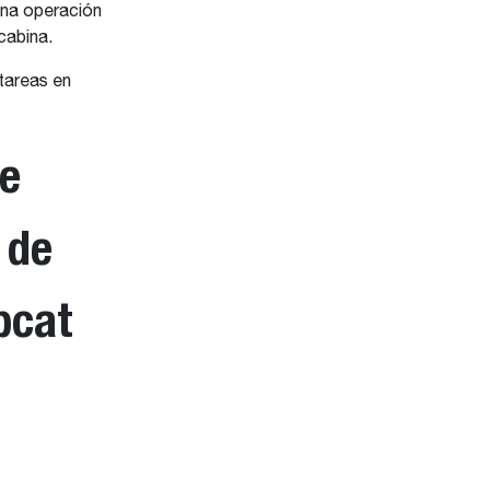
una operación
cabina.
tareas en
de
 de
bcat