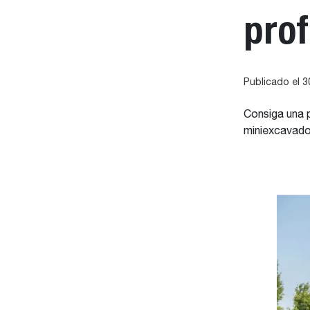
pro
Publicado el 
Consiga una p
miniexcavador