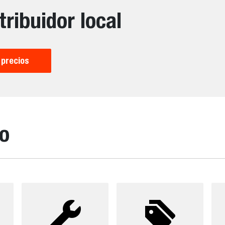
tribuidor local
 precios
so