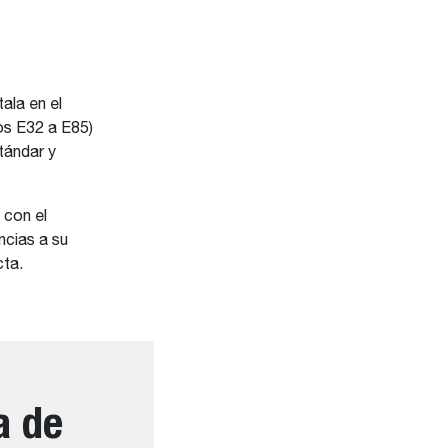
ala en el
s E32 a E85)
tándar y
 con el
cias a su
cta.
a de