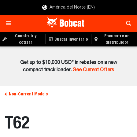
América del Norte (EN)
Construir y
Encuentre un
Buscar inventario
cotizar
distribuidor
Get up to $10,000 USD* in rebates on a new
compact track loader.
See Current Offers
Non-Current Models
T62