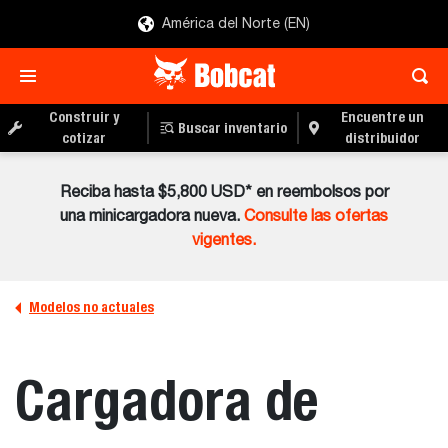
América del Norte (EN)
Construir y
Encuentre un
Buscar inventario
cotizar
distribuidor
Reciba hasta $5,800 USD* en reembolsos por
una minicargadora nueva.
Consulte las ofertas
vigentes.
Modelos no actuales
Cargadora de