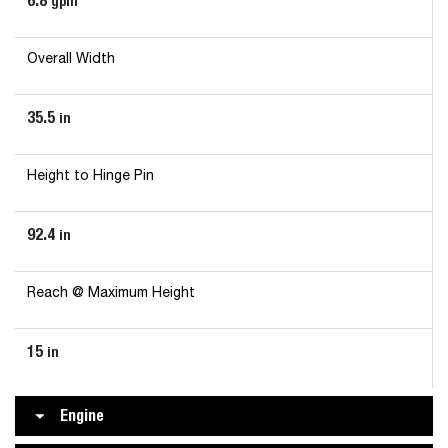
6.8
gpm
Overall Width
35.5
in
Height to Hinge Pin
92.4
in
Reach @ Maximum Height
15
in
Engine