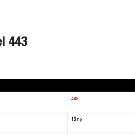
el 443
443
15
hp