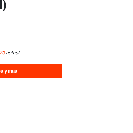
l)
S70
actual
os y más