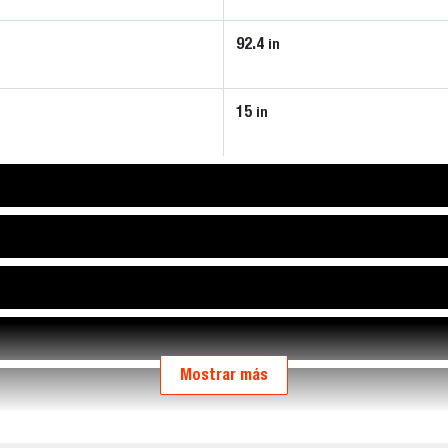
92.4
in
15
in
Mostrar más