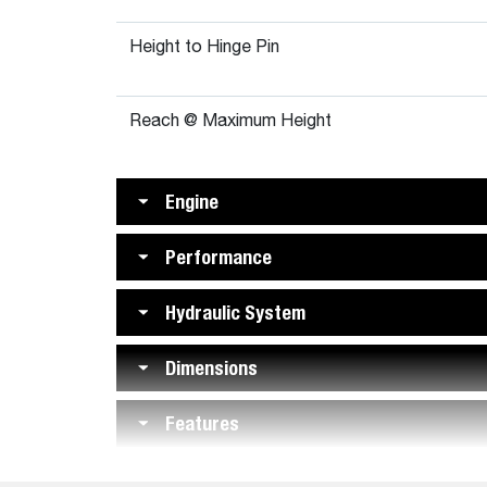
Height to Hinge Pin
Reach @ Maximum Height
Engine
Performance
Hydraulic System
Dimensions
Features