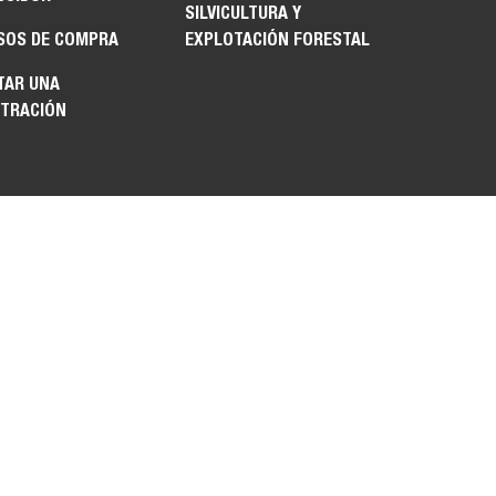
SILVICULTURA Y
SOS DE COMPRA
EXPLOTACIÓN FORESTAL
TAR UNA
TRACIÓN
CA DE PRIVACIDAD
NOS Y CONDICIONES
OS DEL MERCADO
ACIÓN DE LA LEY DE
PARENCIA EN LAS
AS DE SUMINISTRO
IFORNIA