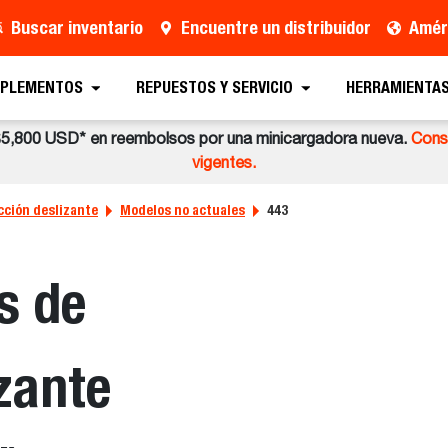
Buscar inventario
Encuentre un distribuidor
Améri
MPLEMENTOS
REPUESTOS Y SERVICIO
HERRAMIENTAS
$5,800 USD* en reembolsos por una minicargadora nueva.
Consu
vigentes.
cción deslizante
Modelos no actuales
443
s de
zante