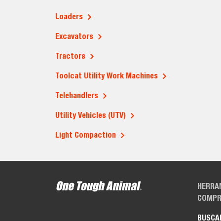
Loaders
Excavators
Tractors
Toolcat Utility Work Machines
Telehandlers
Utility Vehicles (UTV)
Light Compaction
HERRA
COMPR
BUSCA