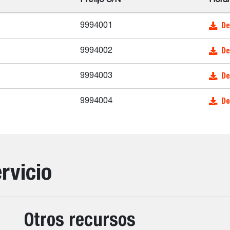
Prefijo S/N
Horar
De
9994001
De
9994002
De
9994003
De
9994004
rvicio
Otros recursos