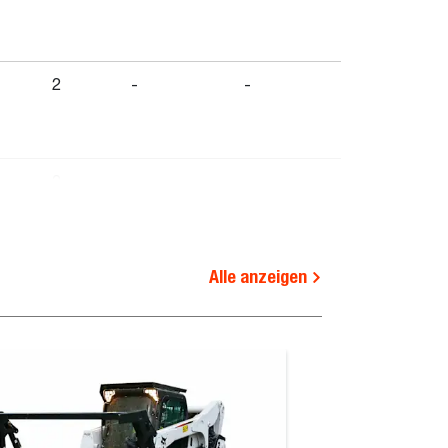
2
-
-
2
-
-
Alle anzeigen
2
-
-
2
-
-