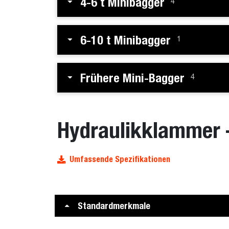
4-6 t Minibagger
4
6-10 t Minibagger
1
Frühere Mini-Bagger
4
Hydraulikklammer 
Umfassende Spezifikationen
Standardmerkmale