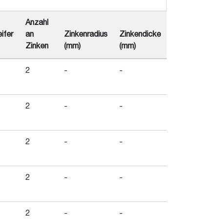
Anzahl
ifer
an
Zinkenradius
Zinkendicke
Zinken
(mm)
(mm)
2
-
-
2
-
-
2
-
-
2
-
-
2
-
-