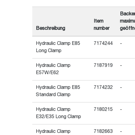
Backen
Item
maxima
Beschreibung
number
geöffn
Hydraulic Clamp E85
7174244
-
Long Clamp
Hydraulic Clamp
7187919
-
E57W/E62
Hydraulic Clamp E85
7174232
-
Standard Clamp
Hydraulic Clamp
7180215
-
E32/E35 Long Clamp
Hydraulic Clamp
7182663
-