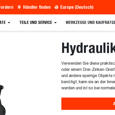
fordern
Händler finden
Europe (Deutsch)
ern
Händler finden
Broschüre anfordern
Vo
ATE
TEILE UND SERVICE
WERKZEUGE UND KAUFRATG
Hydrauli
Verwenden Sie diese praktis
oder einem Drei-Zinken-Gre
und andere sperrige Objekte 
benötigt, kann sie an der Inn
werden und ist so bei normal