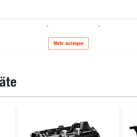
-
-
Mehr anzeigen
-
-
äte
-
-
-
-