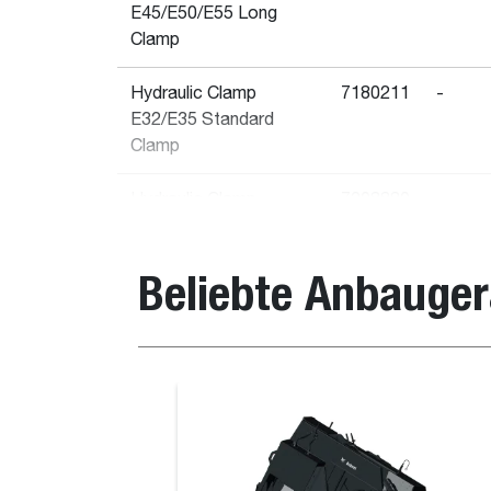
E45/E50/E55 Long
Clamp
Hydraulic Clamp
7180211
-
E32/E35 Standard
Clamp
Hydraulic Clamp
7208880
-
E25/E26 Standard
Clamp
Beliebte Anbauger
Hydraulic Clamp
7248489
-
E19/E20 for Long Arm
Machine
Ballenklammer
Hydraulic Clamp
7182661
-
E45/E50 Standard
Clamp