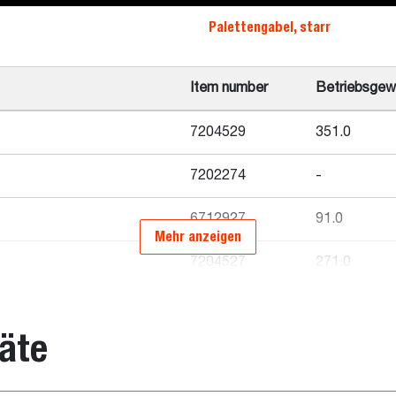
Palettengabel, starr
Item number
Betriebsgewi
7204529
351.0
7202274
-
6712927
91.0
Mehr anzeigen
7204527
271.0
7194865
310.0
äte
7194867
-
84527.1
341.0