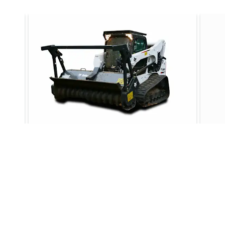
7194869
304.0
7194870
-
7204270
380.0
7194863
-
 Side Shift
7204530
376.0
Forstmulcher
Fel
6809716
47.0
gh
Mit dem Bobcat®-Forstmulcher befreien
Die 
ire
Sie Bäume und Gestrüpp von
Anba
7204269
325.0
unansehnlichem Wildwuchs und
von 
verwandeln ihn in Minutenschnelle zu
Hydr
80894.9
234.0
Mulch.
7204528
295.0