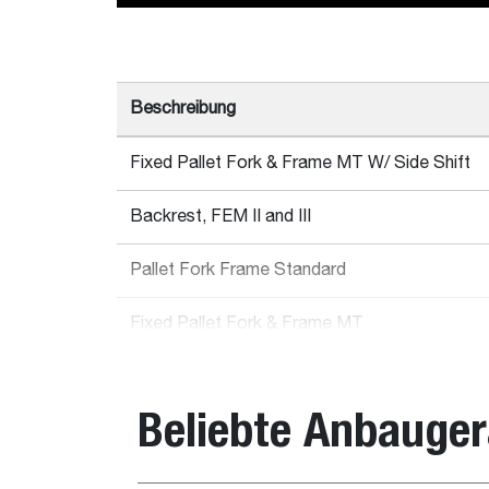
Beschreibung
Fixed Pallet Fork & Frame MT W/ Side Shift
Backrest, FEM II and III
Pallet Fork Frame Standard
Fixed Pallet Fork & Frame MT
Floating Pallet Forks 1.44 m QT (Assy)
Beliebte Anbauger
Fixed pallet fork frame MT
Fixed Pallet Fork & Frame QT W/Side shift