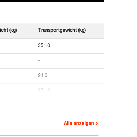
cht (kg)
Transportgewicht (kg)
351.0
-
91.0
271.0
310.0
-
Alle anzeigen
341.0