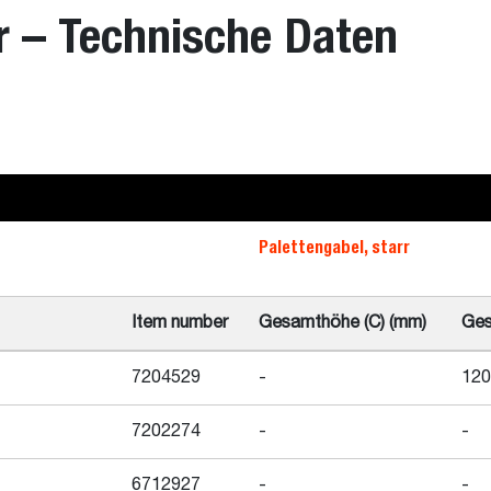
rr – Technische Daten
Palettengabel, starr
Item number
Gesamthöhe (C) (mm)
Ges
7204529
-
120
7202274
-
-
6712927
-
-