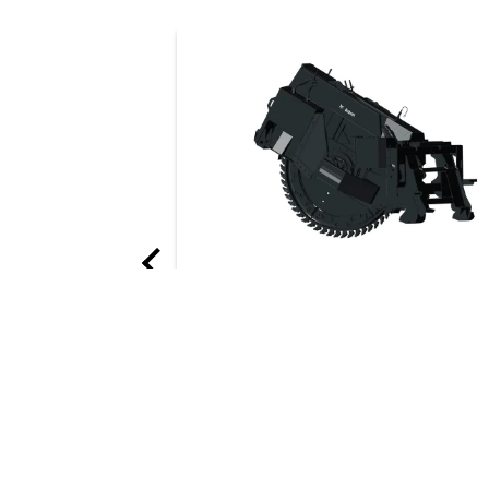
Ballendorn
Floating Pallet Forks 1.44 m MT (Assy)
TLS Side Shift Carriage, class II
Fixed Pallet Fork & Frame QT W/ Side Shift
Fixed pallet fork frame QT
Fixed Pallet Fork & Frame MT W/ Backrest W/
Radsäge
Pallet Fork Frame Standard MT55-S70
This rugged, powerful saw cuts throu
asphalt, concrete, frozen ground or w
Fixed Pallet Fork & Frame Assy QT
mesh with more precision than air or
hydraulic breakers.
Fixed Pallet Fork & Frame QT W/ Backrest
Fixed Pallet Fork & Frame Assy MT