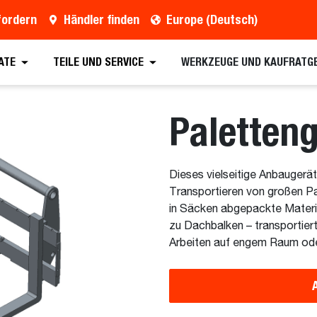
fordern
Händler finden
Europe (Deutsch)
ern
Händler finden
Broschüre anfordern
Vo
ATE
TEILE UND SERVICE
WERKZEUGE UND KAUFRATG
Paletteng
Dieses vielseitige Anbaugerät
Transportieren von großen Pa
in Säcken abgepackte Materia
zu Dachbalken – transportier
Arbeiten auf engem Raum ode