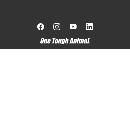
Bobcat ist ein Unternehmen der Doosan-Gruppe.
Doosan ist
ein weltweit führender Anbieter von Baumaschinen, Lösungen
für die Wasser- und Stromversorgung, Motoren und
Maschinenbau, die er mit Stolz an Kunden und Gemeinden seit
mehr als einem Jahrhundert anbietet. | Bobcat®, das Bobcat-
Logo und die Farben von Bobcat-Maschinen sind eingetragene
Warenzeichen der Bobcat Company in den Vereinigten Staaten
von Amerika und in verschiedenen anderen Ländern. ©2026