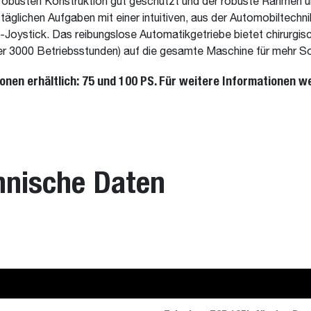
obusten Konstruktion gut geschützt und der robuste Rahmen u
e täglichen Aufgaben mit einer intuitiven, aus der Automobiltec
Joystick. Das reibungslose Automatikgetriebe bietet chirurgis
er 3000 Betriebsstunden) auf die gesamte Maschine für mehr So
ionen erhältlich: 75 und 100 PS. Für weitere Informationen w
hnische Daten