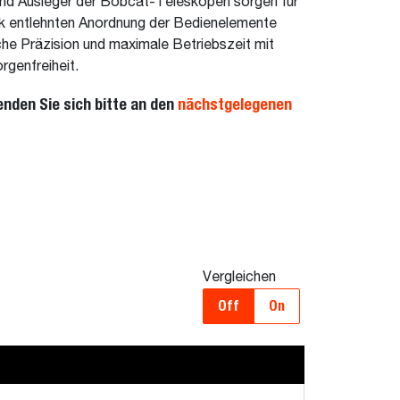
nd Ausleger der Bobcat-Teleskopen sorgen für
hnik entlehnten Anordnung der Bedienelemente
che Präzision und maximale Betriebszeit mit
rgenfreiheit.
enden Sie sich bitte an den
nächstgelegenen
Vergleichen
Off
On