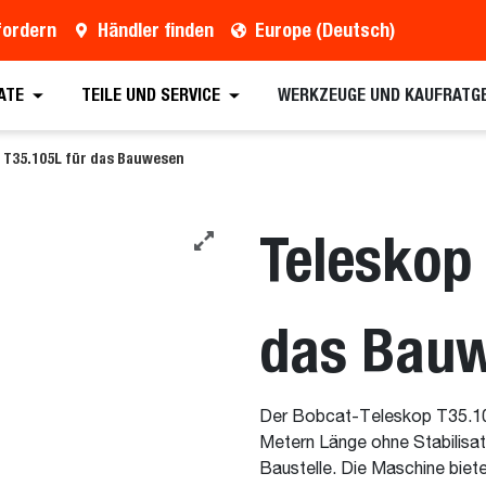
fordern
Händler finden
Europe (Deutsch)
ern
Händler finden
Broschüre anfordern
Vo
ATE
TEILE UND SERVICE
WERKZEUGE UND KAUFRATG
 T35.105L für das Bauwesen
Teleskop
das Bau
Der Bobcat-Teleskop T35.105
Metern Länge ohne Stabilisato
Baustelle. Die Maschine biet