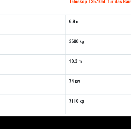
Teleskop T35.105L für das Ba
6.9
m
3500
kg
10.3
m
74
kW
7110
kg