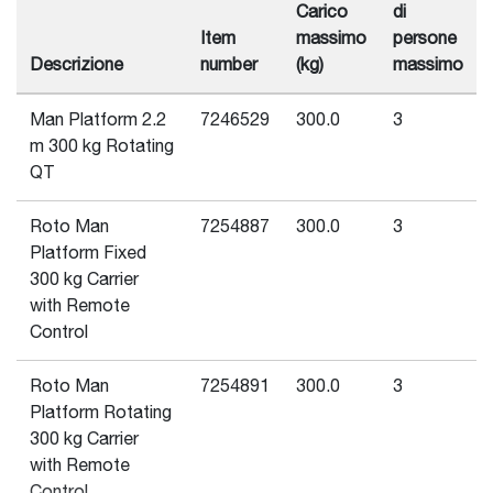
Carico
di
Item
massimo
persone
Descrizione
number
(kg)
massimo
Man Platform 2.2
7246529
300.0
3
m 300 kg Rotating
QT
Roto Man
7254887
300.0
3
Platform Fixed
300 kg Carrier
with Remote
Control
Roto Man
7254891
300.0
3
Platform Rotating
300 kg Carrier
with Remote