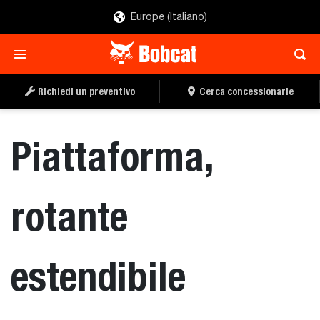
Europe (Italiano)
RICHIEDI UN
CERCA UN
PREVENTIVO
CONCESSIONARIO
Richiedi un preventivo
Cerca concessionarie
Piattaforma,
rotante
estendibile