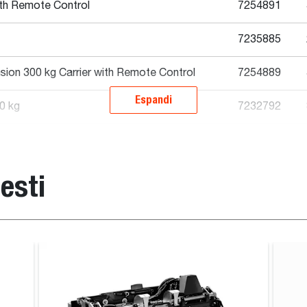
ith Remote Control
7254891
7235885
sion 300 kg Carrier with Remote Control
7254889
Espandi
0 kg
7232792
g Rotating QT
7242499
esti
ension 300 kg - 240 x 420 - Carrier with
7254893
Piattaforma, fissa
Altezza
Lunghezza