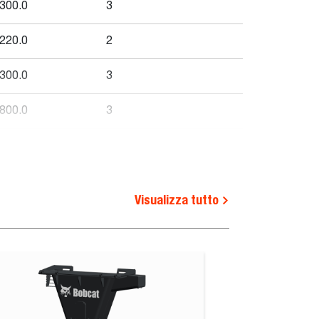
300.0
3
220.0
2
300.0
3
800.0
3
300.0
3
300.0
3
Visualizza tutto
Larghezza
Larghezza