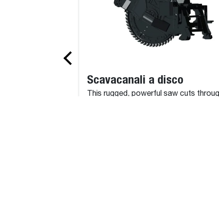
Descrizione
Man Platform 2.2 m 300 kg Rotating QT
Roto Man Platform Fixed 300 kg Carrier with
Scavacanali a disco
Control
This rugged, powerful saw cuts throu
asphalt, concrete, frozen ground or w
Roto Man Platform Rotating 300 kg Carrier w
mesh with more precision than air or
Control
hydraulic breakers.
Man Platform 1 m² 220 kg Fixed QT
Roto Man Platform Fixed with Hydraulic Exten
Carrier with Remote Control
Rotating Man Platform - expandable - 4 m, 80
STRUME