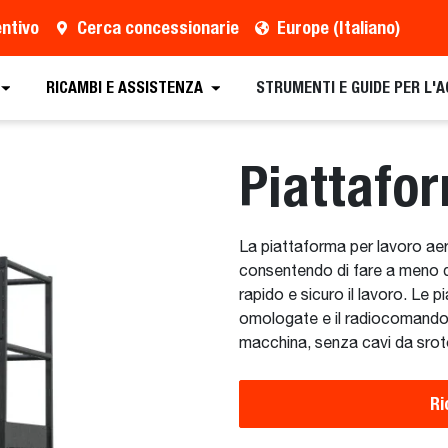
entivo
Cerca concessionarie
Europe (Italiano)
o
Cerca un concessionario
Richiedi una brochure
RICAMBI E ASSISTENZA
STRUMENTI E GUIDE PER L'
Piattafor
La piattaforma per lavoro aere
consentendo di fare a meno di
rapido e sicuro il lavoro. L
omologate e il radiocomando w
macchina, senza cavi da srot
Ri