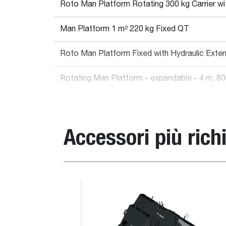
Roto Man Platform Rotating 300 kg Carrier w
Man Platform 1 m² 220 kg Fixed QT
Roto Man Platform Fixed with Hydraulic Exten
Rotating Man Platform - expandable - 4 m, 80
Man Platform 2.4 - 4 m Hyd. Extension 300 k
Accessori più richi
Roto Man Platform Rotating with Hydraulic Ext
Remote Control
Dimensioni
Benna combinata