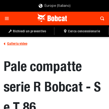
Europe (Italiano)
Richiedi un preventivo
Cerca concessionarie
Galleria video
Pale compatte
serie R Bobcat - S
e T 86