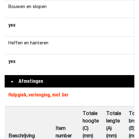
Bouwen en slopen
yes
Heffen en hanteren
yes
Afmetingen
Hulpgiek, verlenging, met lier
Totale
Totale
Tota
hoogte
lengte
bree
Item
(C)
(A)
(B)
Beschrijving
number
(mm)
(mm)
(mm