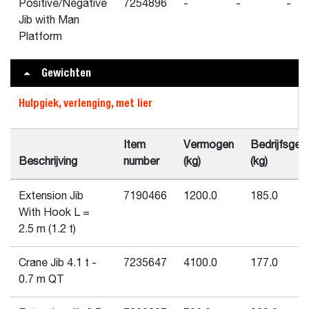
Positive/Negative
7254896
-
-
-
Jib with Man
Platform
Gewichten
Hulpgiek, verlenging, met lier
Item
Vermogen
Bedrijfsgew
Beschrijving
number
(kg)
(kg)
Extension Jib
7190466
1200.0
185.0
With Hook L =
2.5 m (1.2 t)
Crane Jib 4.1 t -
7235647
4100.0
177.0
0.7 m QT