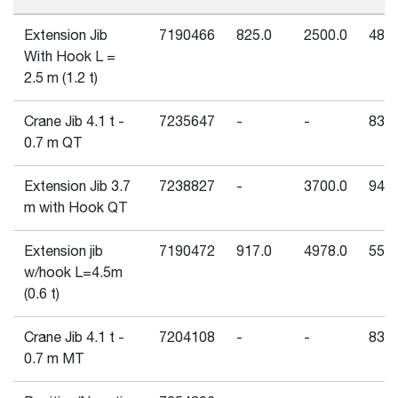
Extension Jib
7190466
825.0
2500.0
480.
With Hook L =
2.5 m (1.2 t)
Crane Jib 4.1 t -
7235647
-
-
830.
0.7 m QT
Extension Jib 3.7
7238827
-
3700.0
940.
m with Hook QT
Extension jib
7190472
917.0
4978.0
550.
w/hook L=4.5m
(0.6 t)
Crane Jib 4.1 t -
7204108
-
-
830.
0.7 m MT