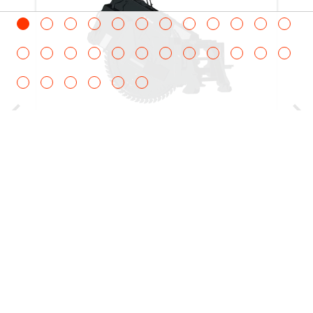
TL38.70HF
135 V R-
serie,
T35.140S
100 V R-
serie,
T35.140S
75 V R-
Sleuvenfrees
serie,
T35.140S
This rugged, powerful saw cuts through
100 IIIA R-
asphalt, concrete, frozen ground or wire
serie,
mesh with more precision than air or
TL25.60 75
hydraulic breakers.
V R-serie,
TL25.60
AGRI 75 V
R-serie,
TL34.65HF