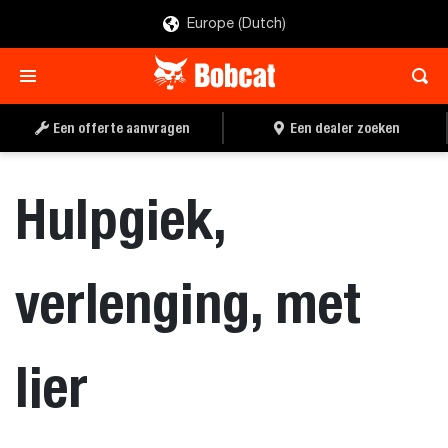
Europe (Dutch)
OFFERTE AANVRAGEN
EEN DEALER ZOEKEN
Een offerte aanvragen
Een dealer zoeken
Hulpgiek,
verlenging, met
lier