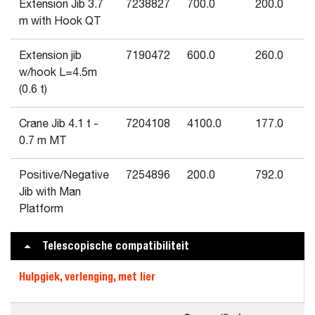
Extension Jib 3.7
7238827
700.0
200.0
m with Hook QT
Extension jib
7190472
600.0
260.0
w/hook L=4.5m
(0.6 t)
Crane Jib 4.1 t -
7204108
4100.0
177.0
0.7 m MT
Positive/Negative
7254896
200.0
792.0
Jib with Man
Platform
Telescopische compatibiliteit
Hulpgiek, verlenging, met lier